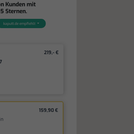
on Kunden mit
 5 Sternen.
kaputt.de empfiehlt
219,- €
17
159,90 €
in