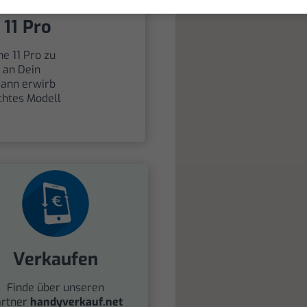
/Neues
 11 Pro
ne 11 Pro zu
h an Dein
dann erwirb
chtes Modell
Verkaufen
Finde über unseren
rtner
handyverkauf.net