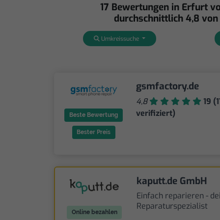
17 Bewertungen in Erfurt v
durchschnittlich 4,8 von
Umkreissuche
gsmfactory.de
4,8
19 (
verifiziert)
Beste Bewertung
Bester Preis
kaputt.de GmbH
Einfach reparieren - de
Reparaturspezialist
Online bezahlen