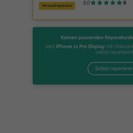
5,0
8
Versandreparatur
Keinen passenden Reparaturdi
Jetzt
iPhone 11 Pro Display
mit Videoanl
selbst reparieren
Selbst repariere