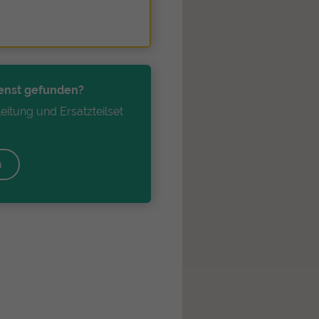
enst gefunden?
eitung und Ersatzteilset
!
n