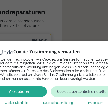
sandreparaturen
in Gerät einsenden. Nach
phone als Paket zurück.
159,90 €
in
Cookie-Zustimmung verwalten
rwenden Technologien wie
Cookies
, um Geräteinformationen zu spei
er darauf zuzugreifen. Wir tun dies, um das Surferlebnis zu verbess
 personalisierte Werbung anzuzeigen. Wenn Sie diesen Technologi
men, können wir Daten wie das Surfverhalten oder eindeutige IDs au
 Website verarbeiten. Wenn Sie Ihre Zustimmung nicht erteilen oder
ziehen, können bestimmte Funktionen beeinträchtigt werden.
Akzeptieren
Cookies persönlich einstelle
Cookie-Richtlinie
Datenschutzerklärung
Impressum
1134,67 €