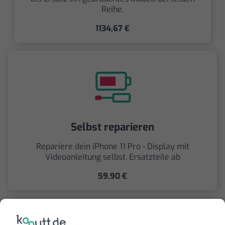
Reihe.
1134,67 €
Selbst reparieren
Repariere dein iPhone 11 Pro - Display mit
Videoanleitung selbst. Ersatzteile ab
59,90 €