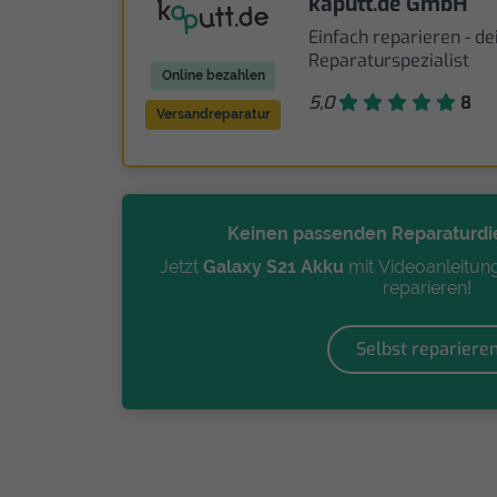
kaputt.de GmbH
Einfach reparieren - de
Reparaturspezialist
Online bezahlen
5,0
8
Versandreparatur
Keinen passenden Reparaturdi
Jetzt
Galaxy S21 Akku
mit Videoanleitung
reparieren!
Selbst repariere