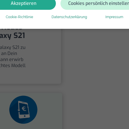
Akzeptieren
Cookies persönlich einstelle
Cookie-Richtlinie
Datenschutzerklärung
Impressum
264,10 €
/Neues
axy S21
alaxy S21 zu
h an Dein
dann erwirb
chtes Modell