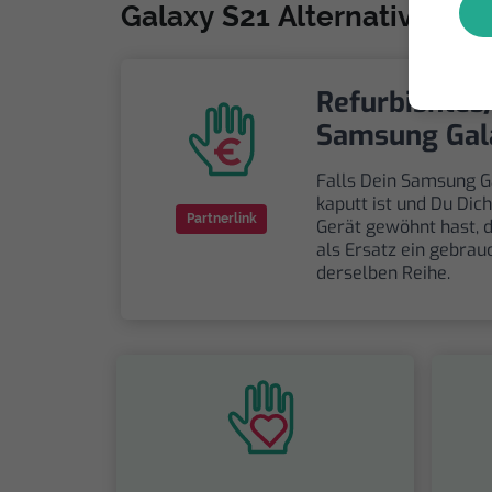
Galaxy S21 Alternativen
Refurbishtes
Samsung Gal
Falls Dein Samsung G
kaputt ist und Du Dic
Partnerlink
Gerät gewöhnt hast, 
als Ersatz ein gebrau
derselben Reihe.