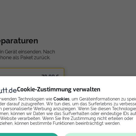
eparaturen
in Gerät einsenden. Nach
phone als Paket zurück.
79,90 €
in
Cookie-Zustimmung verwalten
rwenden Technologien wie
Cookies
, um Geräteinformationen zu spei
er darauf zuzugreifen. Wir tun dies, um das Surferlebnis zu verbess
 personalisierte Werbung anzuzeigen. Wenn Sie diesen Technologi
men, können wir Daten wie das Surfverhalten oder eindeutige IDs au
 Website verarbeiten. Wenn Sie Ihre Zustimmung nicht erteilen oder
ziehen, können bestimmte Funktionen beeinträchtigt werden.