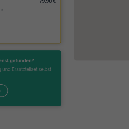
79,90 €
in
enst gefunden?
 und Ersatzteilset selbst
n