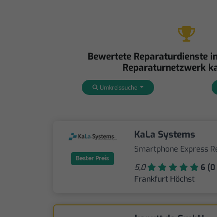
Bewertete Reparaturdienste in
Reparaturnetzwerk ka
Umkreissuche
KaLa Systems
Smartphone Express R
Bester Preis
5,0
6 (0 
Frankfurt Höchst