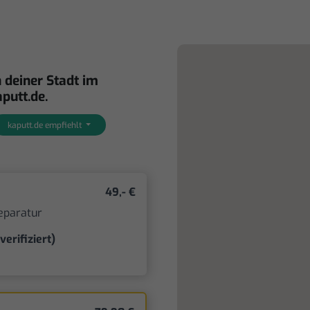
 deiner Stadt im
putt.de.
kaputt.de empfiehlt
49,- €
eparatur
verifiziert)