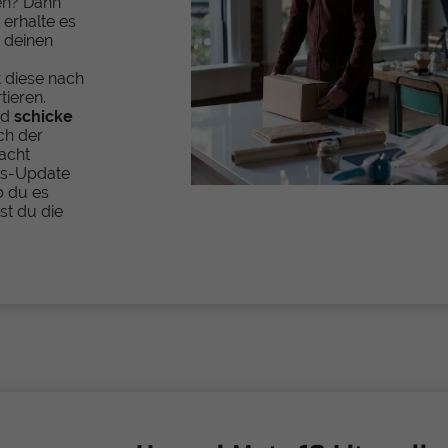
en? Dann
erhalte es
 deinen
 diese nach
ieren.
nd
schicke
ach der
acht
us-Update
b du es
st du die