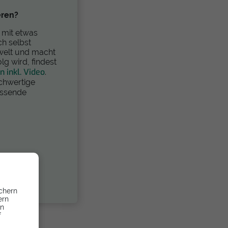
eren?
u mit etwas
h selbst
mwelt und macht
lg wird, findest
 inkl. Video
.
chwertige
ssende
chern
ern
en
f