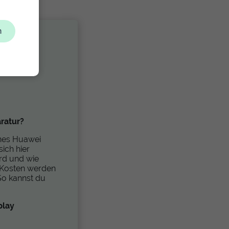
n
ratur?
ines Huawei
sich hier
ird und wie
 Kosten werden
 So kannst du
play