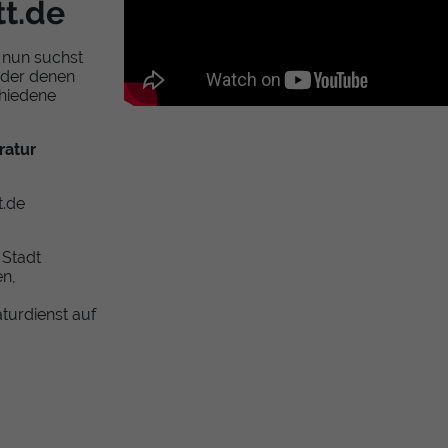
tt.de
 nun suchst
oder denen
chiedene
ratur
t.de
 Stadt
en,
turdienst auf