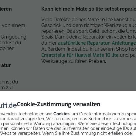
ieren
Kann ich mein Mate 10 lite selbst repari
Viele Defekte deines Mate 10 lite kannst d
es von einem
Geschick und dem richtigen Werkzeug auc
reparieren. Das spart Geld, schont die U
er Umgebung
Spaß. Damit deine Reparatur ein voller Erfo
ausführliche Reparatur-Anleitungen
findest du
du hier
 deiner
Außerdem findest du in unserem Shop ho
Ersatzteile für Huawei Mate 10 lite
und pa
Werkzeuge zu fairen Preisen.
ratur
kannst du
em zur
Bewertungen
Jetzt
.
Cookie-Zustimmung verwalten
rwenden Technologien wie
Cookies
, um Geräteinformationen zu spei
er darauf zuzugreifen. Wir tun dies, um das Surferlebnis zu verbess
 personalisierte Werbung anzuzeigen. Wenn Sie diesen Technologi
men, können wir Daten wie das Surfverhalten oder eindeutige IDs au
 Website verarbeiten. Wenn Sie Ihre Zustimmung nicht erteilen oder