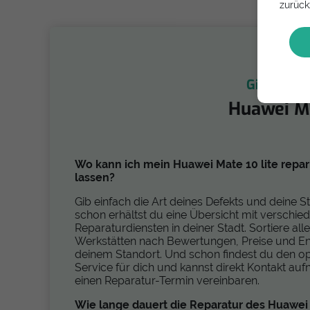
zurück
Gib dein H
Huawei Ma
Wo kann ich mein Huawei Mate 10 lite repar
lassen?
Gib einfach die Art deines Defekts und deine S
schon erhältst du eine Übersicht mit verschie
Reparaturdiensten in deiner Stadt. Sortiere alle
Werkstätten nach Bewertungen, Preise und E
deinem Standort. Und schon findest du den o
Service für dich und kannst direkt Kontakt a
einen Reparatur-Termin vereinbaren.
Wie lange dauert die Reparatur des Huawei