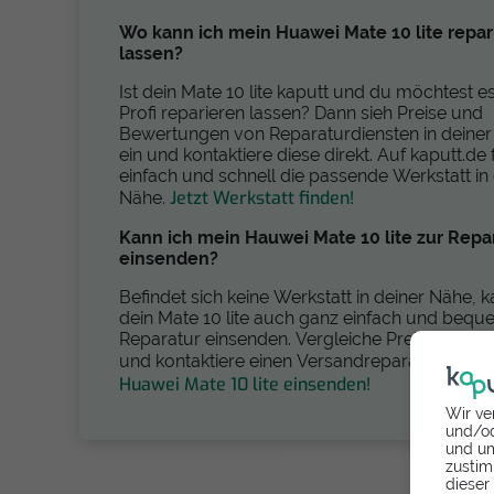
Wo kann ich mein Huawei Mate 10 lite repar
lassen?
Ist dein Mate 10 lite kaputt und du möchtest 
Profi reparieren lassen? Dann sieh Preise und
Bewertungen von Reparaturdiensten in dein
ein und kontaktiere diese direkt. Auf kaputt.de 
einfach und schnell die passende Werkstatt in
Jetzt Werkstatt finden!
Nähe.
Kann ich mein Hauwei Mate 10 lite zur Repa
einsenden?
Befindet sich keine Werkstatt in deiner Nähe, 
dein Mate 10 lite auch ganz einfach und bequ
Reparatur einsenden. Vergleiche Preise und 
und kontaktiere einen Versandreparaturdienst
Huawei Mate 10 lite einsenden!
Wir ve
und/od
und um
zustim
dieser