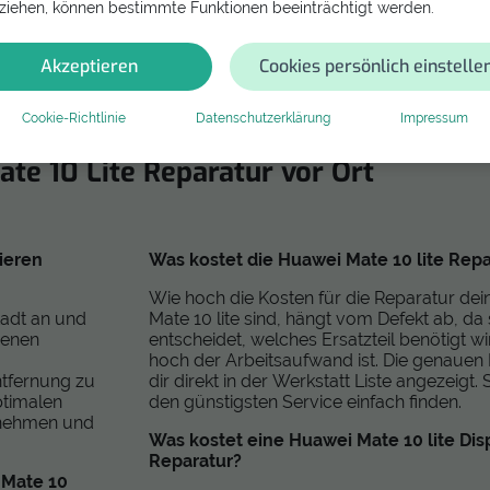
ziehen, können bestimmte Funktionen beeinträchtigt werden.
Akzeptieren
Cookies persönlich einstelle
Cookie-Richtlinie
Datenschutzerklärung
Impressum
uawei Mate 10 Lite zur Reparatur ab
te 10 Lite Reparatur vor Ort
ieren
Was kostet die Huawei Mate 10 lite Repa
Wie hoch die Kosten für die Reparatur de
tadt an und
Mate 10 lite sind, hängt vom Defekt ab, da 
denen
entscheidet, welches Ersatzteil benötigt w
hoch der Arbeitsaufwand ist. Die genauen
ntfernung zu
dir direkt in der Werkstatt Liste angezeigt.
ptimalen
den günstigsten Service einfach finden.
ufnehmen und
Was kostet eine Huawei Mate 10 lite Dis
Reparatur?
 Mate 10