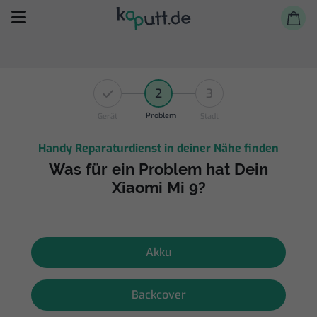
2
3
Problem
Gerät
Stadt
Handy Reparaturdienst in deiner Nähe finden
Selbst reparieren
Was für ein Problem hat Dein
Xiaomi Mi 9?
Reparieren lassen
Shop
Akku
Backcover