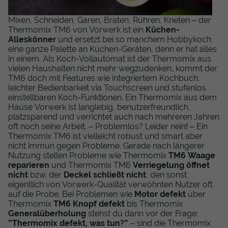
Mixen, Schneiden, Garen, Braten, Rühren, Kneten – der
Thermomix TM6 von Vorwerk ist ein
Küchen-
Alleskönner
und ersetzt bei so manchem Hobbykoch
eine ganze Palette an Küchen-Geräten, denn er hat alles
in einem. Als Koch-Vollautomat ist der Thermomix aus
vielen Haushalten nicht mehr wegzudenken, kommt der
TM6 doch mit Features wie integriertem Kochbuch,
leichter Bedienbarkeit via Touchscreen und stufenlos
einstellbaren Koch-Funktionen. Ein Thermomix aus dem
Hause Vorwerk ist langlebig, benutzerfreundlich,
platzsparend und verrichtet auch nach mehreren Jahren
oft noch seine Arbeit. – Problemlos? Leider nein! – Ein
Thermomix TM6 ist vielleicht robust und smart aber
nicht immun gegen Probleme. Gerade nach längerer
Nutzung stellen Probleme wie Thermomix
TM6 Waage
reparieren
und Thermomix TM6
Verriegelung öffnet
nicht
bzw. der
Deckel schließt nicht
, den sonst
eigentlich von Vorwerk-Qualität verwöhnten Nutzer oft
auf die Probe. Bei Problemen wie
Motor defekt
über
Thermomix
TM6 Knopf defekt
bis Thermomix
Generalüberholung
stehst du dann vor der Frage:
"Thermomix defekt, was tun?"
– sind die Thermomix