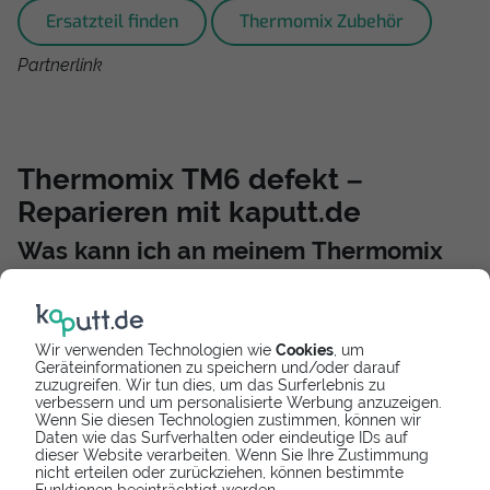
Ersatzteil finden
Thermomix Zubehör
Partnerlink
Thermomix TM6 defekt –
Reparieren mit kaputt.de
Was kann ich an meinem Thermomix
reparieren (lassen)?
Ist der Thermomix TM6
Drehknopf defekt
? Du willst die
Thermomix Waage reparieren oder der Thermomix
Wir verwenden Technologien wie
Cookies
, um
TM6 Motor ist defekt? – Von
Display reparieren
über
Geräteinformationen zu speichern und/oder darauf
Motor defekt
bis
Generalüberholung
– fast alles, was
zuzugreifen. Wir tun dies, um das Surferlebnis zu
an deinem Haushaltshelfer – egal ob TM31 oder TM6
verbessern und um personalisierte Werbung anzuzeigen.
und TM5 Modell – kaputt geht, kann günstig repariert
Wenn Sie diesen Technologien zustimmen, können wir
Daten wie das Surfverhalten oder eindeutige IDs auf
werden. Du kannst einfach den Defekt auswählen,
dieser Website verarbeiten. Wenn Sie Ihre Zustimmung
Versandreparatur buchen und den Rest den fleißigen
nicht erteilen oder zurückziehen, können bestimmte
Reparatur-Teams von kaputt.de überlassen. Wir