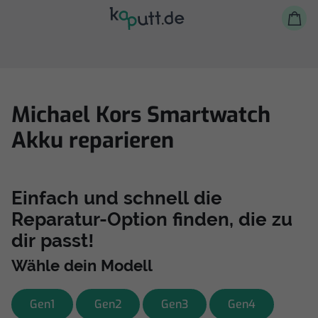
Michael Kors Smartwatch
Akku reparieren
Selbst reparieren
Reparieren lassen
Einfach und schnell die
Reparatur-Option finden, die zu
Shop
dir passt!
Wähle dein Modell
Gen1
Gen2
Gen3
Gen4