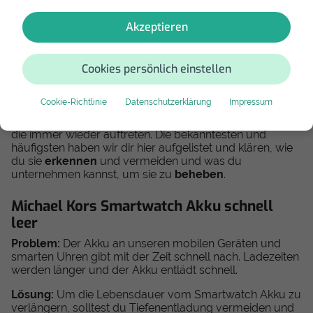
tauschen, Glas defekt & lädt
nicht
Akzeptieren
Smartwatch Reparatur – Häufige
Cookies persönlich einstellen
Defekte
Alles, was wir täglich nutzen, geht irgendwann einmal
Cookie-Richtlinie
Datenschutzerklärung
Impressum
kaputt. Auch eine Michael Kors Smartwatch hält nicht
ewig. An Smartwatch und Co. gibt es
typische Defekte
,
die immer wieder auftreten. Die bekanntesten und
häufigsten haben wir dir hier aufgelistet und klären, wie
du sie
erkennen
und vermeiden und was du
unternehmen kannst, um sie zu
beheben
.
Michael Kors Smartwatch Akku schnell
leer
Problem:
Der Akku an unseren mobilen Geräten und
smarten Uhren gibt mit der Zeit schnell nach. Ladezeiten
werden länger und der Akku entlädt schnell.
Lösung:
Um die Lebensdauer vom Smartwatch Akku zu
verlängern, solltest du Tiefenentladung vermeiden und