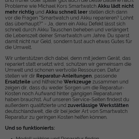
und früher oder später gibt auch die beste Batterie nach.
Probleme wie Michael Kors Smartwatch
Akku lädt nicht
mehr richtig
und
Akku schnell leer
stellen dich dann
vor die Fragen "Smartwatch und Akku reparieren? Lohnt
das überhaupt?" - Ja, denn ein Akku Defekt lässt sich
schnell durch Akku Tauschen beheben und verlängert
die Lebenszeit deiner Smartwatch um Jahre. Du sparst
damit nicht nur Geld, sondern tust auch etwas Gutes für
die Umwelt.
Wir unterstützen dich dabei, denn mit jedem Gerät, das
repariert statt ersetzt wird, schützen wir gemeinsam die
Umwelt und schonen wertvolle Ressourcen. Dafür
stellen wir dir
Reparatur-Anleitungen
, passende
Ersatzteile
und hilfreiche
Werkzeuge
zusammen und
zeigen dir, dass du weder Sorgen um die Reparatur-
Kosten noch Aufwand hinter gängigen Reparaturen
haben brauchst. Auf unseren Service-Seiten findest du
außerdem qualifizierte und
zuverlässige Werkstätten
deutschlandweit, die dir bei jeder Art von Smartwatch
Reparatur zu geringen Kosten helfen können.
Und so funktionierts:
Modell wählen und Reparatur finden