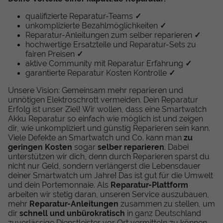
qualifizierte Reparatur-Teams
✓
unkomplizierte Bezahlmöglichkeiten
✓
Reparatur-Anleitungen zum selber reparieren
✓
hochwertige Ersatzteile und Reparatur-Sets zu
fairen Preisen
✓
aktive Community mit Reparatur Erfahrung
✓
garantierte Reparatur Kosten Kontrolle
✓
Unsere Vision: Gemeinsam mehr reparieren und
unnötigen Elektroschrott vermeiden. Dein Reparatur
Erfolg ist unser Ziel! Wir wollen, dass eine Smartwatch
Akku Reparatur so einfach wie möglich ist und zeigen
dir, wie unkompliziert und günstig Reparieren sein kann.
Viele Defekte an Smartwatch und Co. kann man
zu
geringen Kosten
sogar
selber reparieren
. Dabei
unterstützen wir dich, denn durch Reparieren sparst du
nicht nur Geld, sondern verlängerst die Lebensdauer
deiner Smartwatch um Jahre! Das ist gut für die Umwelt
und dein Portemonnaie. Als
Reparatur-Plattform
arbeiten wir stetig daran, unseren Service auszubauen,
mehr
Reparatur-Anleitungen
zusammen zu stellen, um
dir
schnell und unbürokratisch
in ganz Deutschland
zuverlässige Dienstleister vor Ort vermitteln zu können.