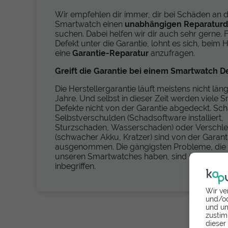
Wir empfehlen dir immer, dir bei Schäden an d
Smartwatch einen
unabhängigen Reparaturd
suchen. Dabei helfen wir dir auch sehr gerne. F
Defekt unter die Garantie, lohnt es sich, beim H
eine
Garantie-Reparatur
anzufragen.
Greift die Garantie bei einem Smartwatch D
Die Herstellergarantie läuft meistens nicht län
Jahre. Und selbst in dieser Zeit werden viele
Defekte nicht von der Garantie abgedeckt. Sc
Selbstverschulden (Schadsoftware installiert,
Sturzschaden, Wasserschaden) oder Verschle
(schwacher Akku, Kratzer) sind von der Garant
ausgenommen. Die gängigsten Probleme, die 
unseren Smartwatches haben, sind meist nicht
inbegriffen.
Wir ve
und/od
und um
zustim
dieser