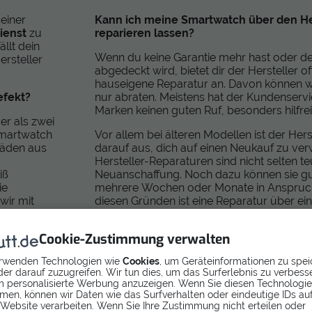
einer
Kann ich meine Smartwatch über den He
ienst
zu
reparieren lassen?
ällt dein
Wenn du keine Garantie mehr hast oder der
ersteller
abgedeckt wird, bietet dir der Hersteller of
hauseigene Reparatur an. Davon können wir
efekt?
nur abraten. Meistens hat der Kundenserv
Marken keinen guten Ruf, besonders hilfrei
ger als zwei
 Smartwatch
Vor allem bei älteren Modellen ist der Hers
häden aus
darauf aus, dich auf einen Neukauf zu ver
Hersteller-Reparaturen sind nicht selten te
iß
Neuanschaffung. Noch dazu können sie g
ie
mehrere Wochen oder Monate in Anspruc
wir mit
diesen Gründen ist eine Reparatur über ei
 darin
unabhängigen Reparaturdienst die besser
Cookie-Zustimmung verwalten
rwenden Technologien wie
Cookies
, um Geräteinformationen zu spei
er darauf zuzugreifen. Wir tun dies, um das Surferlebnis zu verbess
 personalisierte Werbung anzuzeigen. Wenn Sie diesen Technologi
men, können wir Daten wie das Surfverhalten oder eindeutige IDs au
 Website verarbeiten. Wenn Sie Ihre Zustimmung nicht erteilen oder