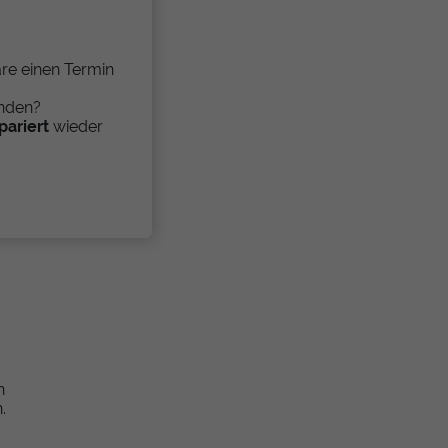
re einen Termin
anden?
pariert
wieder
h
.