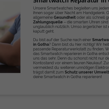
Smartwatch Reparatur in
Unsere Smartwatches begleiten uns jeden 
ihnen sogar über Nacht am Handgelenk. 
allgemeine
Gesundheit
oder als schnell gr
Zahlungsquelle
– die smarten Uhren sind 
unglaublich nützlich. Umso ärgerlicher ist
kaputt geht.
Du bist auf der Suche nach einer
Smartwa
in Gotha
? Dann bist du hier richtig! Wir helf
passende Reparaturwerkstatt zu finden. W
das Smartwatch reparieren in Gotha entsch
uns das sehr. Denn du schonst nicht nur d
Kontostand vor einem teuren Neukauf. Zus
vermeidest du weiteren unnötigen Elektro
trägst damit zum
Schutz unserer Umwel
deine Smartwatch in Gotha reparieren!