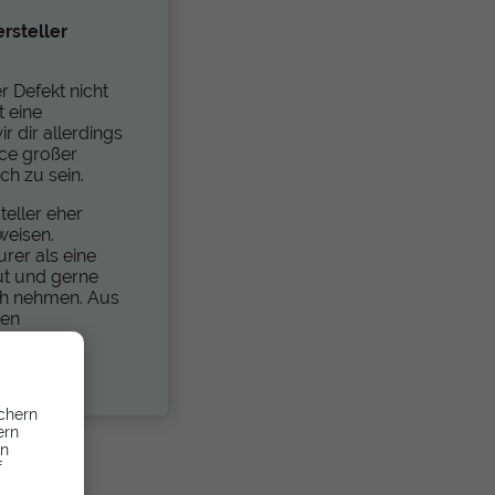
rsteller
 Defekt nicht
t eine
 dir allerdings
ice großer
ch zu sein.
teller eher
weisen.
urer als eine
ut und gerne
h nehmen. Aus
nen
e Wahl.
chern
ern
en
f