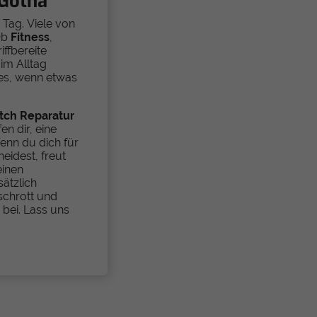
 Gotha
Tag. Viele von
Ob
Fitness
,
iffbereite
im Alltag
 es, wenn etwas
tch Reparatur
en dir, eine
enn du dich für
eidest, freut
einen
ätzlich
schrott und
t
bei. Lass uns