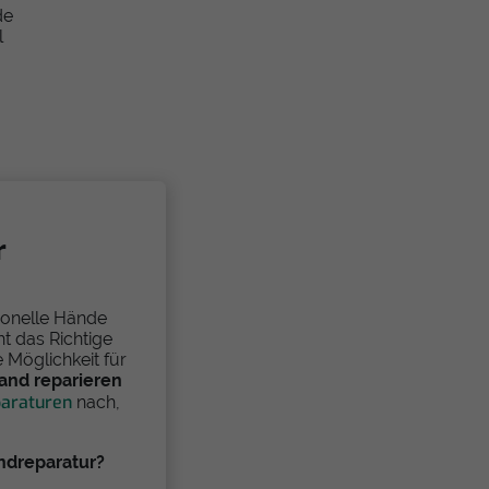
de
l
r
ionelle Hände
ht das Richtige
 Möglichkeit für
and reparieren
paraturen
nach,
ndreparatur?