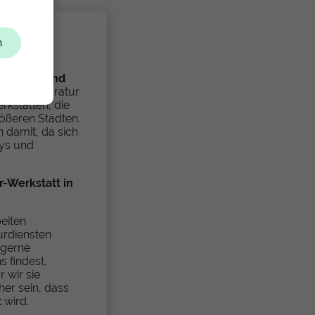
n
 Gotha
t
schnell und
or-Ort-Reparatur
erkstätten, die
ößeren Städten.
n damit, da sich
ys und
-Werkstatt in
beiten
urdiensten
 gerne
s findest,
 wir sie
er sein, dass
t
wird.