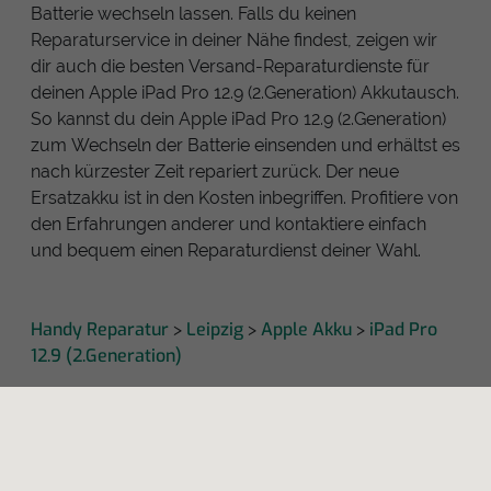
Batterie wechseln lassen. Falls du keinen
Reparaturservice in deiner Nähe findest, zeigen wir
dir auch die besten Versand-Reparaturdienste für
deinen Apple iPad Pro 12.9 (2.Generation) Akkutausch.
So kannst du dein Apple iPad Pro 12.9 (2.Generation)
zum Wechseln der Batterie einsenden und erhältst es
nach kürzester Zeit repariert zurück. Der neue
Ersatzakku ist in den Kosten inbegriffen. Profitiere von
den Erfahrungen anderer und kontaktiere einfach
und bequem einen Reparaturdienst deiner Wahl.
Handy Reparatur
Leipzig
Apple Akku
iPad Pro
>
>
>
12.9 (2.Generation)