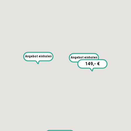
KAPUTT
Über uns
Angebot einholen
Recht auf Reparatur
Angebot einholen
Jobs
149,- €
Presse
Newsletter
Blog
SERVICES
Selbst reparieren
Reparieren lassen
Reparaturdienst anmelden
Shop