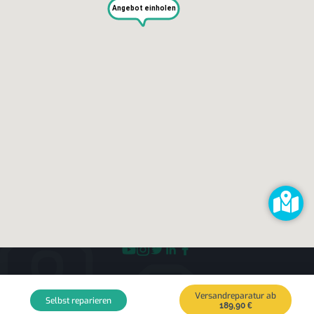
Hilfe & Support
Angebot einholen
RECHTLICHES
Impressum
Datenschutz
AGB
KONTAKT
impressum@kaputt.de
Versandreparatur ab
© 2026 kaputt.de
Selbst reparieren
189,90 €