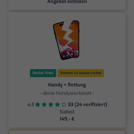
Angebot einholen
Bester Preis
Kommt zu Hause vorbei
Handy + Rettung
- deine Handywerkstatt -
4,5
33 (24 verifiziert)
Südost
149,- €