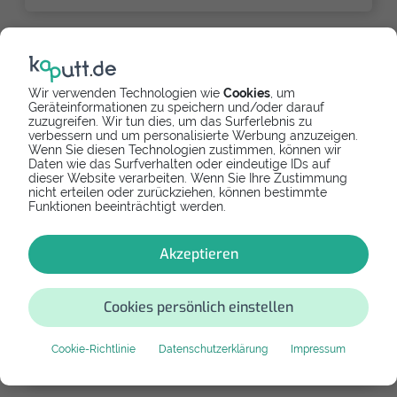
iPad Pro 12.9 (2.Generation) Akku
Versandreparaturen
Wir verwenden Technologien wie
Cookies
, um
Bei den folgenden Reparateuren kannst du dein
Geräteinformationen zu speichern und/oder darauf
Gerät einsenden. Nach kurzer Zeit erhältst du dein
zuzugreifen. Wir tun dies, um das Surferlebnis zu
verbessern und um personalisierte Werbung anzuzeigen.
repariertes Smartphone als Paket zurück.
Wenn Sie diesen Technologien zustimmen, können wir
Daten wie das Surfverhalten oder eindeutige IDs auf
dieser Website verarbeiten. Wenn Sie Ihre Zustimmung
nicht erteilen oder zurückziehen, können bestimmte
Funktionen beeinträchtigt werden.
Online bezahlen
Versandreparatur
Akzeptieren
kaputt.de GmbH
Einfach reparieren - dein Reparaturspezialist
Cookies persönlich einstellen
5,0
8
Cookie-Richtlinie
Datenschutzerklärung
Impressum
189,90 €