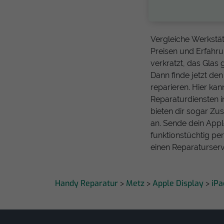
Vergleiche Werkstätt
Preisen und Erfahrun
verkratzt, das Glas
Dann finde jetzt den
reparieren. Hier ka
Reparaturdiensten i
bieten dir sogar Zu
an. Sende dein Apple
funktionstüchtig pe
einen Reparaturserv
Handy Reparatur
Metz
Apple Display
iPa
>
>
>