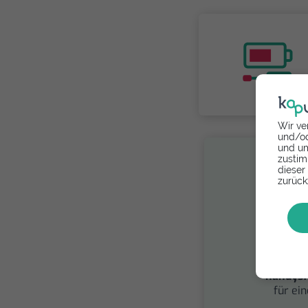
Wir ve
und/od
und um
zustim
dieser
zurück
S
Spende
handysf
für ei