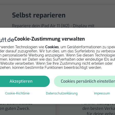
Selbst reparieren
Repariere dein iPad Air 11 (M2) - Display mit
Videoanleitung selbst. Ersatzteile ab
Cookie-Zustimmung verwalten
rwenden Technologien wie
Cookies
, um Geräteinformationen zu spei
er darauf zuzugreifen. Wir tun dies, um das Surferlebnis zu verbess
 personalisierte Werbung anzuzeigen. Wenn Sie diesen Technologi
men, können wir Daten wie das Surfverhalten oder eindeutige IDs au
 Website verarbeiten. Wenn Sie Ihre Zustimmung nicht erteilen oder
ziehen, können bestimmte Funktionen beeinträchtigt werden.
Akzeptieren
Cookies persönlich einstelle
penden
Verkau
Cookie-Richtlinie
Datenschutzerklärung
Impressum
 Dein Gerät über
Finde über un
uerdieumwelt.de
Partner
handyver
nen guten Zweck.
den besten Verka
für deine gebr