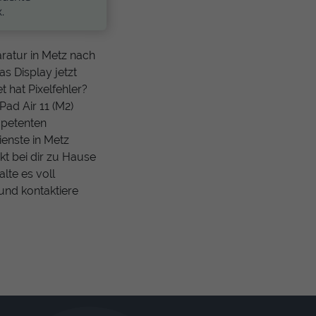
.
aratur in Metz nach
as Display jetzt
 hat Pixelfehler?
Pad Air 11 (M2)
mpetenten
enste in Metz
kt bei dir zu Hause
lte es voll
und kontaktiere