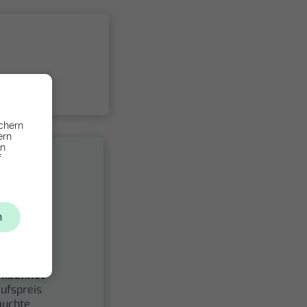
chern
ern
en
f
n
fen
seren
kauf.net
ufspreis
auchte