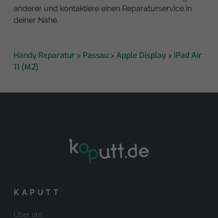
anderer und kontaktiere einen Reparaturservice in
deiner Nähe.
Handy Reparatur
Passau
Apple Display
iPad Air
>
>
>
11 (M2)
KAPUTT
Über uns