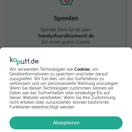
Spenden
Spende Dein Gerät über
handysfuerdieumwelt.de
für einen guten Zweck.
Wir verwenden Technologien wie
Cookies
, um
Geräteinformationen zu speichern und/oder darauf
zuzugreifen. Wir tun dies, um das Surferlebnis zu
verbessern und um personalisierte Werbung anzuzeigen.
Wenn Sie diesen Technologien zustimmen, können wir
Verkaufen
Daten wie das Surfverhalten oder eindeutige IDs auf
dieser Website verarbeiten. Wenn Sie Ihre Zustimmung
nicht erteilen oder zurückziehen, können bestimmte
Finde über unseren
Funktionen beeinträchtigt werden.
Partner
handyverkauf.net
den besten Verkaufspreis
Akzeptieren
für deine gebrauchte
Elektronik.