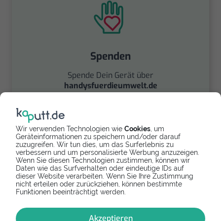
Spenden
Spende Dein Gerät über
handysfuerdieumwelt.de
für einen guten Zweck.
Wir verwenden Technologien wie
Cookies
, um
Geräteinformationen zu speichern und/oder darauf
zuzugreifen. Wir tun dies, um das Surferlebnis zu
verbessern und um personalisierte Werbung anzuzeigen.
Wenn Sie diesen Technologien zustimmen, können wir
Daten wie das Surfverhalten oder eindeutige IDs auf
dieser Website verarbeiten. Wenn Sie Ihre Zustimmung
Verkaufen
nicht erteilen oder zurückziehen, können bestimmte
Funktionen beeinträchtigt werden.
Finde über unseren
Partner
handyverkauf.net
Akzeptieren