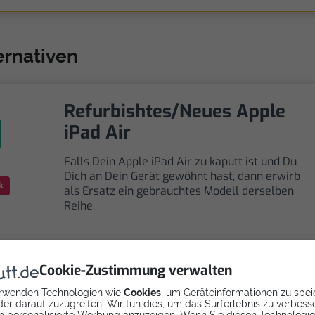
ternativen
Refurbishtes/Neues Apple
iPad Air
Falls Dein Apple iPad Air zu kaputt ist und Du
Dich an Dein Gerät gewöhnt hast, dann erwirb
k
als Ersatz ein gebrauchtes Modell derselben
Reihe.
Cookie-Zustimmung verwalten
rwenden Technologien wie
Cookies
, um Geräteinformationen zu spei
Selbst reparieren
er darauf zuzugreifen. Wir tun dies, um das Surferlebnis zu verbess
 personalisierte Werbung anzuzeigen. Wenn Sie diesen Technologi