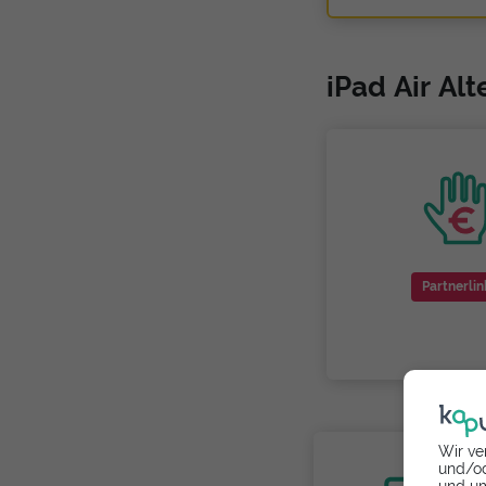
iPad Air Al
Partnerlin
Wir ve
und/od
und um