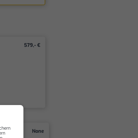
579,- €
chern
None
ern
en