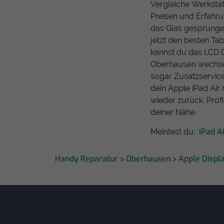
Vergleiche Werkstät
Preisen und Erfahrun
das Glas gesprungen
jetzt den besten Ta
kannst du das LCD D
Oberhausen wechsel
sogar Zusatzservice
dein Apple iPad Air 
wieder zurück. Prof
deiner Nähe.
iPad A
Meintest du:
Handy Reparatur
Oberhausen
Apple Displ
>
>