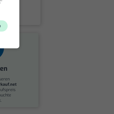
f
n
fen
seren
kauf.net
ufspreis
auchte
.