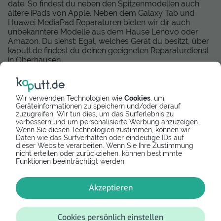
date. So findest du neben den Spitzenmodellen auch
ältere iPads von Apple. Neben dem Galaxy Tab und
Huawei MediaPad Reparaturen bieten wir dir auch
unbekanntere Modelle aus dem Hause Lenovo oder
Amazon. Du siehst: Egal, welches Gerät du besitzt, über
kaputt.de findest du deinen geeigneten Reparaturdienst
in Oberhausen.
Mittlerweile können wir deutschlandweit eine große Zahl
zuverlässiger und geprüfter Reparatur-Dienstleister
anbieten, die eine schnelle und kompetente Tablet
Wir verwenden Technologien wie
Cookies
, um
Reparatur durchführen. Wir arbeiten zudem daran,
Geräteinformationen zu speichern und/oder darauf
zuzugreifen. Wir tun dies, um das Surferlebnis zu
unseren Anbieter-Service auszubauen und dir auch in
verbessern und um personalisierte Werbung anzuzeigen.
Österreich passendende Tablet Services anzubieten.
Wenn Sie diesen Technologien zustimmen, können wir
Momentan können wir dir die folgenden Reparaturen in
Daten wie das Surfverhalten oder eindeutige IDs auf
Österreich vermitteln:
dieser Website verarbeiten. Wenn Sie Ihre Zustimmung
nicht erteilen oder zurückziehen, können bestimmte
Tabletreparatur Wien
Funktionen beeinträchtigt werden.
Tabletreparatur Graz
Tabletreparatur in Innsbruck
Akzeptieren
Tabletreparatur in Salzburg
Tabletreparatur in Linz
Cookies persönlich einstellen