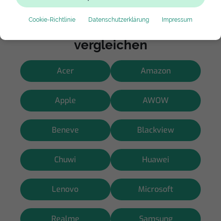
Cookie-Richtlinie
Datenschutzerklärung
Impressum
Hersteller wählen und Preise
vergleichen
Acer
Amazon
Apple
AWOW
Beneve
Blackview
Chuwi
Huawei
Lenovo
Microsoft
Realme
Samsung