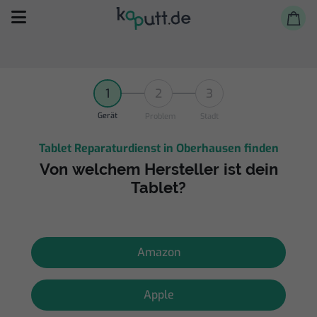
1
2
3
Gerät
Problem
Stadt
Tablet Reparaturdienst in Oberhausen finden
Selbst reparieren
Von welchem Hersteller ist dein
Tablet?
Reparieren lassen
Shop
Amazon
Apple