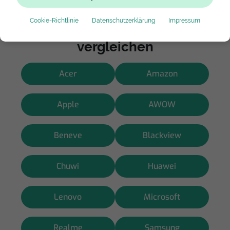
Cookie-Richtlinie
Datenschutzerklärung
Impressum
Hersteller wählen und Preise
vergleichen
Acer
Amazon
Apple
AWOW
Beneve
Blackview
Chuwi
Huawei
Lenovo
Microsoft
Realme
Samsung