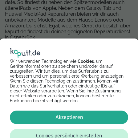
date. So findest du neben den Spitzenmodellen auch
ältere iPads von Apple. Neben dem Galaxy Tab und
Huawei MediaPad Reparaturen bieten wir dir auch
unbekanntere Modelle aus dem Hause Lenovo oder
Amazon. Du siehst: Egal, welches Gerät du besitzt, über
kaputt.de findest du deinen geeigneten Reparaturdienst
in Osnabrück.
Mittlerweile können wir deutschlandweit eine große Zahl
zuverlässiger und geprüfter Reparatur-Dienstleister
anbieten, die eine schnelle und kompetente Tablet
Wir verwenden Technologien wie
Cookies
, um
Reparatur durchführen. Wir arbeiten zudem daran,
Geräteinformationen zu speichern und/oder darauf
zuzugreifen. Wir tun dies, um das Surferlebnis zu
unseren Anbieter-Service auszubauen und dir auch in
verbessern und um personalisierte Werbung anzuzeigen.
Österreich passendende Tablet Services anzubieten.
Wenn Sie diesen Technologien zustimmen, können wir
Momentan können wir dir die folgenden Reparaturen in
Daten wie das Surfverhalten oder eindeutige IDs auf
Österreich vermitteln:
dieser Website verarbeiten. Wenn Sie Ihre Zustimmung
nicht erteilen oder zurückziehen, können bestimmte
Tabletreparatur Wien
Funktionen beeinträchtigt werden.
Tabletreparatur Graz
Tabletreparatur in Innsbruck
Akzeptieren
Tabletreparatur in Salzburg
Tabletreparatur in Linz
Cookies persönlich einstellen