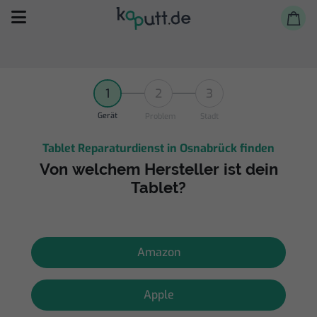
1
2
3
Gerät
Problem
Stadt
Tablet Reparaturdienst in Osnabrück finden
Selbst reparieren
Von welchem Hersteller ist dein
Tablet?
Reparieren lassen
Shop
Amazon
Apple