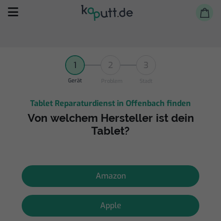
1
2
3
Gerät
Problem
Stadt
Tablet Reparaturdienst in Offenbach finden
Selbst reparieren
Von welchem Hersteller ist dein
Tablet?
Reparieren lassen
Shop
Amazon
Apple