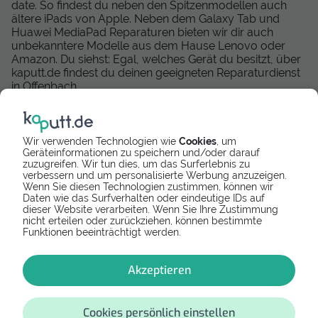
date. So findest du neben den Spitzenmodellen auch
ältere iPads von Apple. Neben dem Galaxy Tab und
Huawei MediaPad Reparaturen bieten wir dir auch
unbekanntere Modelle aus dem Hause Lenovo oder
Amazon. Du siehst: Egal, welches Gerät du besitzt, über
kaputt.de findest du deinen geeigneten Reparaturdienst
in Offenbach.
Mittlerweile können wir deutschlandweit eine große Zahl
zuverlässiger und geprüfter Reparatur-Dienstleister
anbieten, die eine schnelle und kompetente Tablet
Wir verwenden Technologien wie
Cookies
, um
Reparatur durchführen. Wir arbeiten zudem daran,
Geräteinformationen zu speichern und/oder darauf
zuzugreifen. Wir tun dies, um das Surferlebnis zu
unseren Anbieter-Service auszubauen und dir auch in
verbessern und um personalisierte Werbung anzuzeigen.
Österreich passendende Tablet Services anzubieten.
Wenn Sie diesen Technologien zustimmen, können wir
Momentan können wir dir die folgenden Reparaturen in
Daten wie das Surfverhalten oder eindeutige IDs auf
Österreich vermitteln:
dieser Website verarbeiten. Wenn Sie Ihre Zustimmung
nicht erteilen oder zurückziehen, können bestimmte
Tabletreparatur Wien
Funktionen beeinträchtigt werden.
Tabletreparatur Graz
Tabletreparatur in Innsbruck
Akzeptieren
Tabletreparatur in Salzburg
Tabletreparatur in Linz
Cookies persönlich einstellen