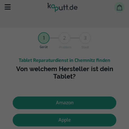
1
2
3
Gerät
Problem
Stadt
Tablet Reparaturdienst in Chemnitz finden
Selbst reparieren
Von welchem Hersteller ist dein
Tablet?
Reparieren lassen
Shop
Amazon
Apple