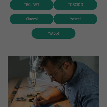
TECLAST
TOSCiDO
Xiaomi
Yestel
Yotopt