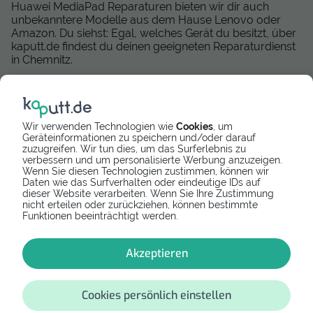
Huawei MediaPad Reparaturen bieten wir dir auch
unbekanntere Modelle aus dem Hause Lenovo oder
Amazon. Du siehst: Egal, welches Gerät du besitzt, über
kaputt.de findest du deinen geeigneten Reparaturdienst
in Chemnitz.
Mittlerweile können wir deutschlandweit eine große Zahl
zuverlässiger und geprüfter Reparatur-Dienstleister
anbieten, die eine schnelle und kompetente Tablet
Reparatur durchführen. Wir arbeiten zudem daran,
Wir verwenden Technologien wie
Cookies
, um
unseren Anbieter-Service auszubauen und dir auch in
Geräteinformationen zu speichern und/oder darauf
zuzugreifen. Wir tun dies, um das Surferlebnis zu
Österreich passendende Tablet Services anzubieten.
verbessern und um personalisierte Werbung anzuzeigen.
Momentan können wir dir die folgenden Reparaturen in
Wenn Sie diesen Technologien zustimmen, können wir
Österreich vermitteln:
Daten wie das Surfverhalten oder eindeutige IDs auf
dieser Website verarbeiten. Wenn Sie Ihre Zustimmung
Tabletreparatur Wien
nicht erteilen oder zurückziehen, können bestimmte
Funktionen beeinträchtigt werden.
Tabletreparatur Graz
Tabletreparatur in Innsbruck
Tabletreparatur in Salzburg
Akzeptieren
Tabletreparatur in Linz
Cookies persönlich einstellen