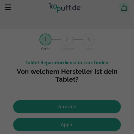
1
2
3
Gerät
Problem
Stadt
Tablet Reparaturdienst in Linz finden
Selbst reparieren
Von welchem Hersteller ist dein
Tablet?
Reparieren lassen
Shop
Amazon
Apple