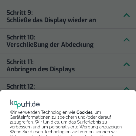
Schritt 9:
Schließe das Display wieder an
Schritt 10:
Verschließung der Abdeckung
Schritt 11:
Anbringen des Displays
Schritt 12:
Glückwunsch!
Wir verwenden Technologien wie
Cookies
, um
Geräteinformationen zu speichern und/oder darauf
zuzugreifen. Wir tun dies, um das Surferlebnis zu
verbessern und um personalisierte Werbung anzuzeigen.
Informationen
Wenn Sie diesen Technologien zustimmen, können wir