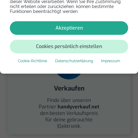
dieser Website verarbeiten. Wenn Sie Ihre Zustimmung
nicht erteilen oder zurückziehen, können bestimmte
Spenden
Funktionen beeinträchtigt werden.
Spende Dein Gerät über
handysfuerdieumwelt.de
Akzeptieren
für einen guten Zweck.
Cookies persönlich einstellen
Cookie-Richtlinie
Datenschutzerklärung
Impressum
Verkaufen
Finde über unseren
Partner
handyverkauf.net
den besten Verkaufspreis
für deine gebrauchte
Elektronik.