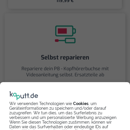
119,99 €
Selbst reparieren
Repariere dein P8 - Kopfhörerbuchse mit
Videoanleitung selbst. Ersatzteile ab
5,29 €
Wir verwenden Technologien wie
Cookies
, um
Geräteinformationen zu speichern und/oder darauf
zuzugreifen. Wir tun dies, um das Surferlebnis zu
verbessern und um personalisierte Werbung anzuzeigen.
Wenn Sie diesen Technologien zustimmen, können wir
Daten wie das Surfverhalten oder eindeutige IDs auf