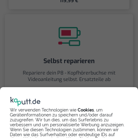
119,99 €
Selbst reparieren
Repariere dein P8 - Kopfhörerbuchse mit
Videoanleitung selbst. Ersatzteile ab
5,29 €
Wir verwenden Technologien wie
Cookies
, um
Geräteinformationen zu speichern und/oder darauf
zuzugreifen. Wir tun dies, um das Surferlebnis zu
verbessern und um personalisierte Werbung anzuzeigen.
Wenn Sie diesen Technologien zustimmen, können wir
Daten wie das Surfverhalten oder eindeutige IDs auf