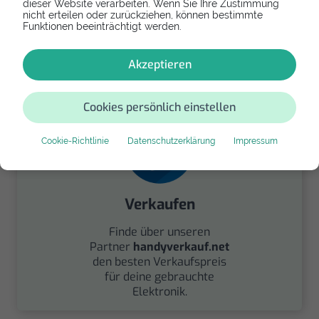
dieser Website verarbeiten. Wenn Sie Ihre Zustimmung
nicht erteilen oder zurückziehen, können bestimmte
Spenden
Funktionen beeinträchtigt werden.
Spende Dein Gerät über
handysfuerdieumwelt.de
Akzeptieren
für einen guten Zweck.
Cookies persönlich einstellen
Cookie-Richtlinie
Datenschutzerklärung
Impressum
Verkaufen
Finde über unseren
Partner
handyverkauf.net
den besten Verkaufspreis
für deine gebrauchte
Elektronik.