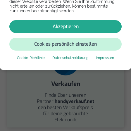
dieser Website verarbeiten. Wenn Sie Ihre Zustimmung
nicht erteilen oder zurückziehen, können bestimmte
Spenden
Funktionen beeinträchtigt werden.
Spende Dein Gerät über
handysfuerdieumwelt.de
Akzeptieren
für einen guten Zweck.
Cookies persönlich einstellen
Cookie-Richtlinie
Datenschutzerklärung
Impressum
Verkaufen
Finde über unseren
Partner
handyverkauf.net
den besten Verkaufspreis
für deine gebrauchte
Elektronik.