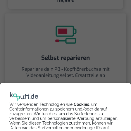
119,99 €
Selbst reparieren
Repariere dein P8 - Kopfhörerbuchse mit
Videoanleitung selbst. Ersatzteile ab
5,29 €
Wir verwenden Technologien wie
Cookies
, um
Geräteinformationen zu speichern und/oder darauf
zuzugreifen. Wir tun dies, um das Surferlebnis zu
verbessern und um personalisierte Werbung anzuzeigen.
Wenn Sie diesen Technologien zustimmen, können wir
Daten wie das Surfverhalten oder eindeutige IDs auf