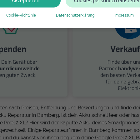
Akzeptieren
Cookies persönlich einstelle
Cookie-Richtlinie
Datenschutzerklärung
Impressum
penden
Verkau
 Dein Gerät über
Finde über un
uerdieumwelt.de
Partner
handyver
nen guten Zweck.
den besten Verka
für deine gebr
Elektronik
tten nach Preisen, Entfernung und Bewertungen und finde d
kku Reparatur in Bamberg. Ist dein Akku schnell leer oder h
 Pixel 2 XL? Hier wird der kaputte Akku deines Smartphones
gewechselt. Einige Reparateur*innen in Bamberg kommen sog
o und du kannst von ihnen bequem deine Google Pixel 2 XL B