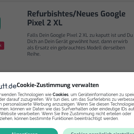
Refurbishtes/Neues Google
Pixel 2 XL
Falls Dein Google Pixel 2 XL zu kaputt ist und Du
Dich an Dein Gerät gewöhnt hast, dann erwirb
k
als Ersatz ein gebrauchtes Modell derselben
Reihe.
Cookie-Zustimmung verwalten
rwenden Technologien wie
Cookies
, um Geräteinformationen zu spei
Selbst reparieren
er darauf zuzugreifen. Wir tun dies, um das Surferlebnis zu verbess
 personalisierte Werbung anzuzeigen. Wenn Sie diesen Technologi
men, können wir Daten wie das Surfverhalten oder eindeutige IDs au
Repariere dein Pixel 2 XL - Akku mit Videoanleitung
 Website verarbeiten. Wenn Sie Ihre Zustimmung nicht erteilen oder
selbst. Ersatzteile ab
ziehen, können bestimmte Funktionen beeinträchtigt werden.