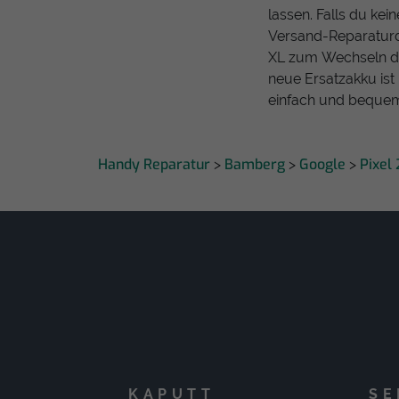
lassen. Falls du kei
Versand-Reparaturdi
XL zum Wechseln der
neue Ersatzakku ist 
einfach und bequem
Handy Reparatur
Bamberg
Google
Pixel 
>
>
>
KAPUTT
SE