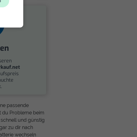
n
fen
seren
kauf.net
ufspreis
auchte
.
eine passende
ast du Probleme beim
 schnell und günstig
ar zu dir nach
atterie wechseln