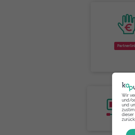
Partnerlin
Wir ve
und/od
und um
zustim
dieser
zurück