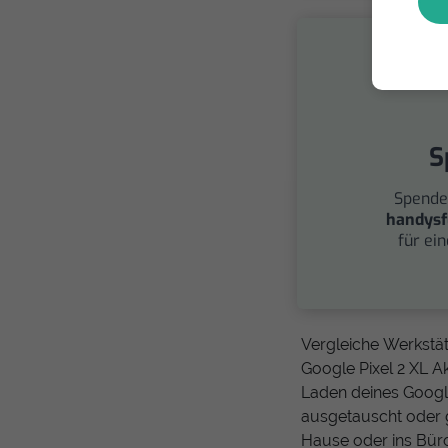
S
Spende
handysf
für ei
Vergleiche Werkstä
Google Pixel 2 XL A
Laden deines Google
ausgetauscht oder 
Hause oder ins Bür