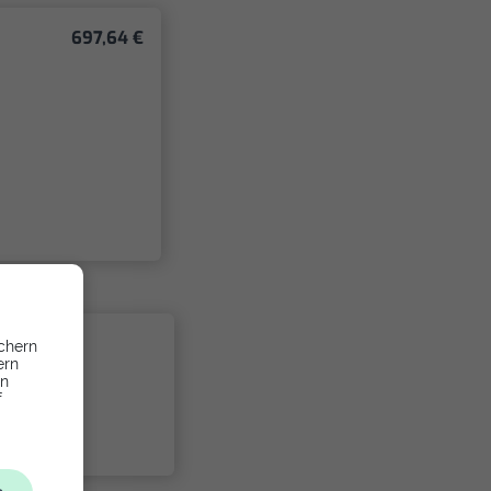
697,64 €
chern
ern
en
f