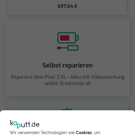
697,64 €
Selbst reparieren
Repariere dein Pixel 2 XL - Akku mit Videoanleitung
selbst. Ersatzteile ab
Wir verwenden Technologien wie
Cookies
, um