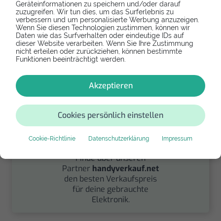
Geräteinformationen zu speichern und/oder darauf
Spenden
zuzugreifen. Wir tun dies, um das Surferlebnis zu
verbessern und um personalisierte Werbung anzuzeigen.
Wenn Sie diesen Technologien zustimmen, können wir
Spende Dein Gerät über
Daten wie das Surfverhalten oder eindeutige IDs auf
handysfuerdieumwelt.de
dieser Website verarbeiten. Wenn Sie Ihre Zustimmung
für einen guten Zweck.
nicht erteilen oder zurückziehen, können bestimmte
Funktionen beeinträchtigt werden.
Akzeptieren
Cookies persönlich einstellen
Verkaufen
Cookie-Richtlinie
Datenschutzerklärung
Impressum
Finde über unseren
Partner
handyverkauf.net
den besten Verkaufspreis
für deine gebrauchte
Elektronik.