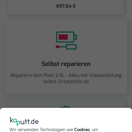
697,64 €
Selbst reparieren
Repariere dein Pixel 2 XL - Akku mit Videoanleitung
selbst. Ersatzteile ab
Wir verwenden Technologien wie
Cookies
, um