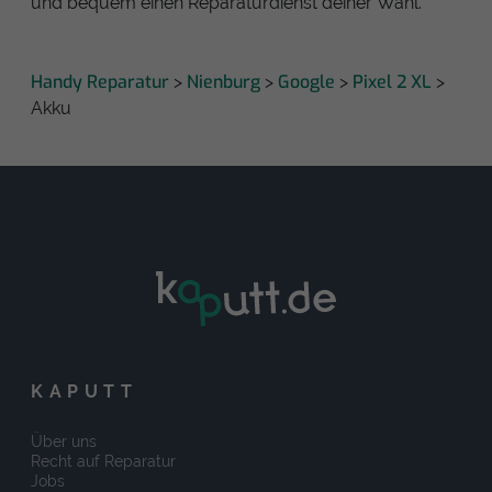
und bequem einen Reparaturdienst deiner Wahl.
Handy Reparatur
Nienburg
Google
Pixel 2 XL
>
>
>
>
Akku
KAPUTT
Über uns
Recht auf Reparatur
Jobs