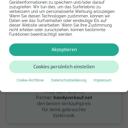
Geräteinformationen zu speichern und/oder darauf
Spenden
zuzugreifen. Wir tun dies, um das Surferlebnis zu
verbessern und um personalisierte Werbung anzuzeigen.
Wenn Sie diesen Technologien zustimmen, können wir
Spende Dein Gerät über
Daten wie das Surfverhalten oder eindeutige IDs auf
handysfuerdieumwelt.de
dieser Website verarbeiten. Wenn Sie Ihre Zustimmung
für einen guten Zweck.
nicht erteilen oder zurückziehen, können bestimmte
Funktionen beeinträchtigt werden.
Akzeptieren
Cookies persönlich einstellen
Verkaufen
Cookie-Richtlinie
Datenschutzerklärung
Impressum
Finde über unseren
Partner
handyverkauf.net
den besten Verkaufspreis
für deine gebrauchte
Elektronik.