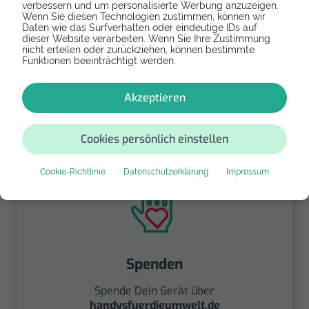
verbessern und um personalisierte Werbung anzuzeigen.
Wenn Sie diesen Technologien zustimmen, können wir
Refurbishtes/Neues Samsung Galaxy
Daten wie das Surfverhalten oder eindeutige IDs auf
dieser Website verarbeiten. Wenn Sie Ihre Zustimmung
A20e
nicht erteilen oder zurückziehen, können bestimmte
Funktionen beeinträchtigt werden.
Falls Dein Samsung Galaxy A20e zu kaputt ist
und Du Dich an Dein Gerät gewöhnt hast, dann
Akzeptieren
erwirb als Ersatz ein gebrauchtes Modell
derselben Reihe.
Cookies persönlich einstellen
159,99 €
Cookie-Richtlinie
Datenschutzerklärung
Impressum
Spenden
Spende Dein Gerät über
handysfuerdieumwelt.de