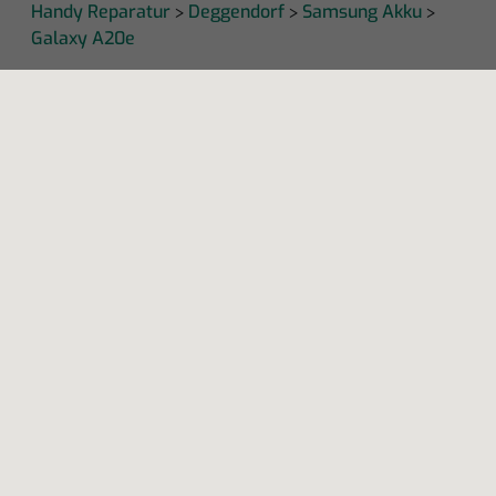
Handy Reparatur
Deggendorf
Samsung Akku
>
>
>
Galaxy A20e
KAPUTT
Über uns
Recht auf Reparatur
Jobs
Presse
Newsletter
Blog