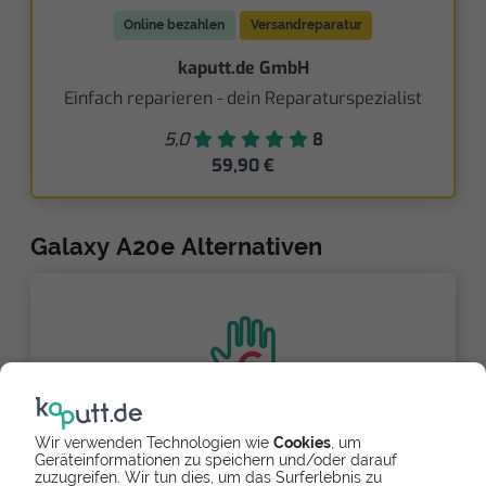
Online bezahlen
Versandreparatur
kaputt.de GmbH
Einfach reparieren - dein Reparaturspezialist
5,0
8
59,90 €
Galaxy A20e Alternativen
Partnerlink
Wir verwenden Technologien wie
Cookies
, um
Geräteinformationen zu speichern und/oder darauf
zuzugreifen. Wir tun dies, um das Surferlebnis zu