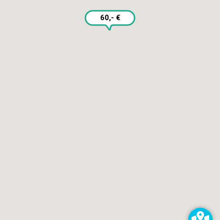
60,- €
SERVICES
Selbst reparieren
Reparieren lassen
Reparaturdienst anmelden
Shop
Hilfe & Support
RECHTLICHES
Impressum
Datenschutz
AGB
KONTAKT
impressum@kaputt.de