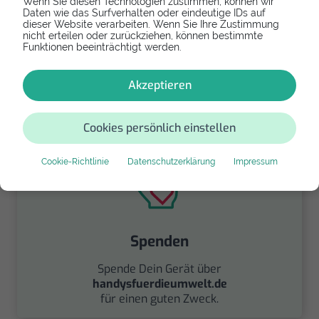
Wenn Sie diesen Technologien zustimmen, können wir
A20e
Daten wie das Surfverhalten oder eindeutige IDs auf
dieser Website verarbeiten. Wenn Sie Ihre Zustimmung
nicht erteilen oder zurückziehen, können bestimmte
Falls Dein Samsung Galaxy A20e zu kaputt ist
Funktionen beeinträchtigt werden.
und Du Dich an Dein Gerät gewöhnt hast, dann
erwirb als Ersatz ein gebrauchtes Modell
Akzeptieren
derselben Reihe.
159,99 €
Cookies persönlich einstellen
Cookie-Richtlinie
Datenschutzerklärung
Impressum
Spenden
Spende Dein Gerät über
handysfuerdieumwelt.de
für einen guten Zweck.