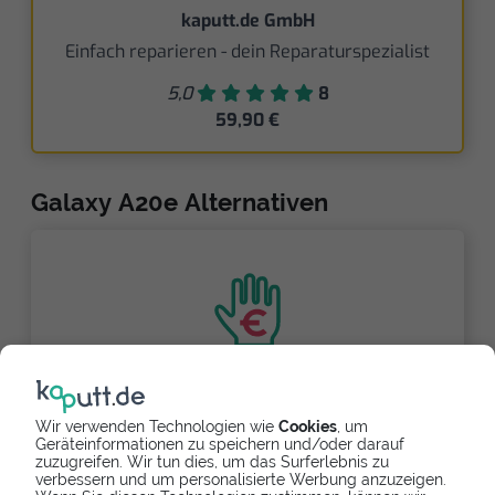
kaputt.de GmbH
Einfach reparieren - dein Reparaturspezialist
5,0
8
59,90 €
Galaxy A20e Alternativen
Partnerlink
Wir verwenden Technologien wie
Cookies
, um
Geräteinformationen zu speichern und/oder darauf
zuzugreifen. Wir tun dies, um das Surferlebnis zu
verbessern und um personalisierte Werbung anzuzeigen.
Refurbishtes/Neues Samsung Galaxy