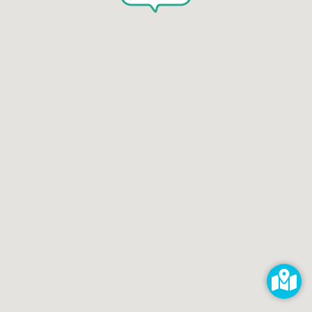
Selbst reparieren
Reparieren lassen
Reparaturdienst anmelden
Shop
Hilfe & Support
RECHTLICHES
Impressum
Datenschutz
AGB
KONTAKT
impressum@kaputt.de