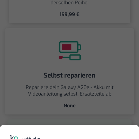
derselben Reihe.
159,99 €
Selbst reparieren
Repariere dein Galaxy A20e - Akku mit
Videoanleitung selbst. Ersatzteile ab
None