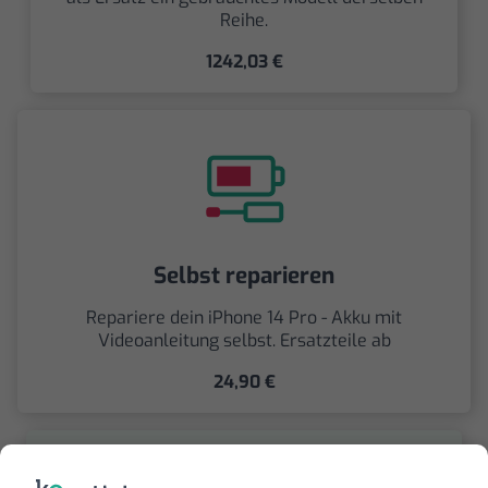
Reihe.
1242,03 €
Selbst reparieren
Repariere dein iPhone 14 Pro - Akku mit
Videoanleitung selbst. Ersatzteile ab
24,90 €