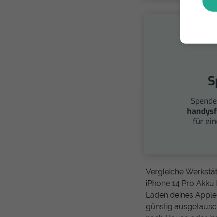
S
Spende
handysf
für ei
Vergleiche Werkstä
iPhone 14 Pro Akku 
Laden deines Apple
günstig ausgetausc