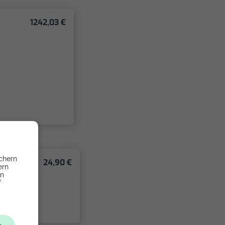
1242,03 €
chern
24,90 €
ern
en
f
g