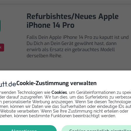
Refurbishtes/Neues Apple
iPhone 14 Pro
Falls Dein Apple iPhone 14 Pro zu kaputt ist und
Du Dich an Dein Gerät gewöhnt hast, dann
k
erwirb als Ersatz ein gebrauchtes Modell
derselben Reihe.
Cookie-Zustimmung verwalten
rwenden Technologien wie
Cookies
, um Geräteinformationen zu spei
Selbst reparieren
er darauf zuzugreifen. Wir tun dies, um das Surferlebnis zu verbess
 personalisierte Werbung anzuzeigen. Wenn Sie diesen Technologi
men, können wir Daten wie das Surfverhalten oder eindeutige IDs au
Repariere dein iPhone 14 Pro - Akku mit Videoanleitun
 Website verarbeiten. Wenn Sie Ihre Zustimmung nicht erteilen oder
selbst. Ersatzteile ab
ziehen, können bestimmte Funktionen beeinträchtigt werden.