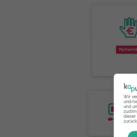
Partnerlin
Wir ve
und/od
und um
zustim
dieser
zurück