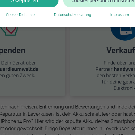
Akzeptieren
Cookies persönlich einstelle
Cookie-Richtlinie
Datenschutzerklärung
Impressum
penden
Verkau
 Dein Gerät über
Finde über un
uerdieumwelt.de
Partner
handyver
nen guten Zweck.
den besten Verka
für deine gebr
Elektronik
tten nach Preisen, Entfernung und Bewertungen und finde d
Reparatur in Leverkusen. Ist dein Akku schnell leer oder has
 iPhone 14 Pro? Hier wird der kaputte Akku deines Smartpho
ht oder gewechselt. Einige Reparateur*innen in Leverkusen 