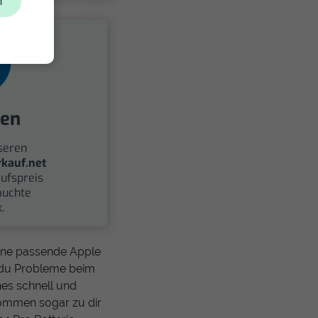
n
fen
seren
kauf.net
ufspreis
auchte
.
eine passende Apple
t du Probleme beim
nes schnell und
kommen sogar zu dir