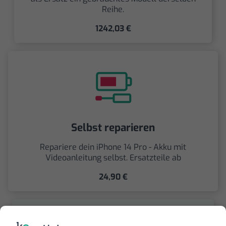
Reihe.
1242,03 €
Selbst reparieren
Repariere dein iPhone 14 Pro - Akku mit
Videoanleitung selbst. Ersatzteile ab
24,90 €