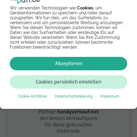
Wir verwenden Technologien wie
Cookies
, um
Spenden
Geräteinformationen zu speichern und/oder darauf
zuzugreifen. Wir tun dies, um das Surferlebnis zu
verbessern und um personalisierte Werbung anzuzeigen.
Spende Dein Gerät über
Wenn Sie diesen Technologien zustimmen, können wir
handysfuerdieumwelt.de
Daten wie das Surfverhalten oder eindeutige IDs auf
dieser Website verarbeiten. Wenn Sie Ihre Zustimmung
für einen guten Zweck.
nicht erteilen oder zurückziehen, können bestimmte
Funktionen beeinträchtigt werden.
Akzeptieren
Cookies persönlich einstellen
Verkaufen
Cookie-Richtlinie
Datenschutzerklärung
Impressum
Finde über unseren
Partner
handyverkauf.net
den besten Verkaufspreis
für deine gebrauchte
Elektronik.