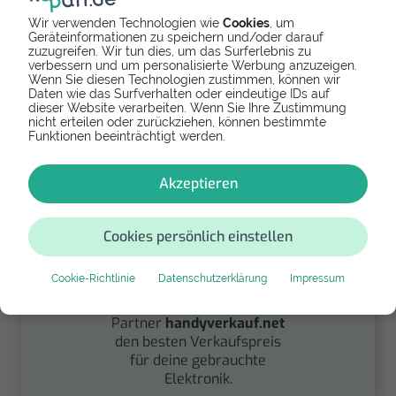
Wir verwenden Technologien wie
Cookies
, um
Spenden
Geräteinformationen zu speichern und/oder darauf
zuzugreifen. Wir tun dies, um das Surferlebnis zu
verbessern und um personalisierte Werbung anzuzeigen.
Spende Dein Gerät über
Wenn Sie diesen Technologien zustimmen, können wir
handysfuerdieumwelt.de
Daten wie das Surfverhalten oder eindeutige IDs auf
dieser Website verarbeiten. Wenn Sie Ihre Zustimmung
für einen guten Zweck.
nicht erteilen oder zurückziehen, können bestimmte
Funktionen beeinträchtigt werden.
Akzeptieren
Cookies persönlich einstellen
Verkaufen
Cookie-Richtlinie
Datenschutzerklärung
Impressum
Finde über unseren
Partner
handyverkauf.net
den besten Verkaufspreis
für deine gebrauchte
Elektronik.