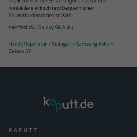
Profitiere von den Erfahrungen anderer und
kontaktiere einfach und bequem einen
Reparaturdienst deiner Wahl.
Galaxy S6 Akku
Meintest du:
Handy Reparatur
Solingen
Samsung Akku
>
>
>
Galaxy S7
KAPUTT