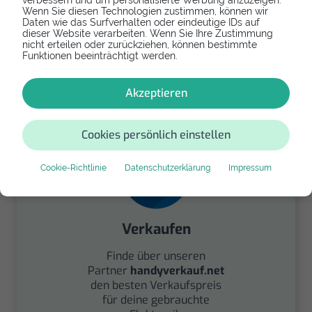
verbessern und um personalisierte Werbung anzuzeigen.
Wenn Sie diesen Technologien zustimmen, können wir
Daten wie das Surfverhalten oder eindeutige IDs auf
dieser Website verarbeiten. Wenn Sie Ihre Zustimmung
Spenden
nicht erteilen oder zurückziehen, können bestimmte
Funktionen beeinträchtigt werden.
Spende Dein Gerät über
handysfuerdieumwelt.de
Akzeptieren
für einen guten Zweck.
Cookies persönlich einstellen
Cookie-Richtlinie
Datenschutzerklärung
Impressum
Verkaufen
Finde über unseren
Partner
handyverkauf.net
den besten Verkaufspreis
für deine gebrauchte