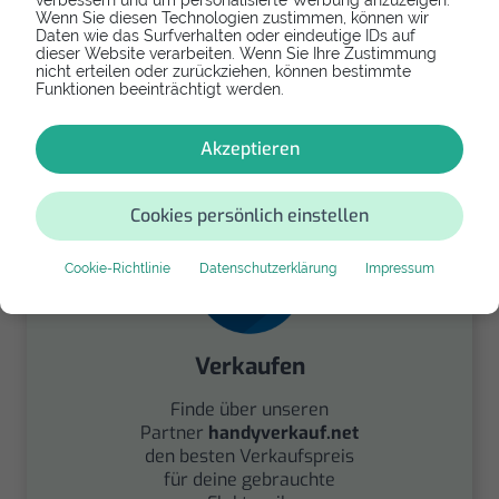
verbessern und um personalisierte Werbung anzuzeigen.
Wenn Sie diesen Technologien zustimmen, können wir
Daten wie das Surfverhalten oder eindeutige IDs auf
dieser Website verarbeiten. Wenn Sie Ihre Zustimmung
Spenden
nicht erteilen oder zurückziehen, können bestimmte
Funktionen beeinträchtigt werden.
Spende Dein Gerät über
handysfuerdieumwelt.de
Akzeptieren
für einen guten Zweck.
Cookies persönlich einstellen
Cookie-Richtlinie
Datenschutzerklärung
Impressum
Verkaufen
Finde über unseren
Partner
handyverkauf.net
den besten Verkaufspreis
für deine gebrauchte