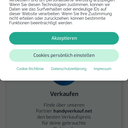
verbessern und um personalisierte Werbung anzuzeigen.
Wenn Sie diesen Technologien zustimmen, können wir
Daten wie das Surfverhalten oder eindeutige IDs auf
dieser Website verarbeiten. Wenn Sie Ihre Zustimmung
Spenden
nicht erteilen oder zurückziehen, können bestimmte
Funktionen beeinträchtigt werden.
Spende Dein Gerät über
handysfuerdieumwelt.de
Akzeptieren
für einen guten Zweck.
Cookies persönlich einstellen
Cookie-Richtlinie
Datenschutzerklärung
Impressum
Verkaufen
Finde über unseren
Partner
handyverkauf.net
den besten Verkaufspreis
für deine gebrauchte