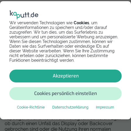
Xiaomi
Xiaomi
Wir verwenden Technologien wie
Cookies
, um
Akku
Backcover
Geräteinformationen zu speichern und/oder darauf
zuzugreifen. Wir tun dies, um das Surferlebnis zu
Mi Note 10
Mi Note 10
verbessern und um personalisierte Werbung anzuzeigen.
Wenn Sie diesen Technologien zustimmen, können wir
Daten wie das Surfverhalten oder eindeutige IDs auf
dieser Website verarbeiten. Wenn Sie Ihre Zustimmung
nicht erteilen oder zurückziehen, können bestimmte
Funktionen beeinträchtigt werden.
Häufige Defekte beim Xiaomi Mi Note 10
Akzeptieren
Weißt du wie oft du dein Smartphone täglich nutzt? In
die Hand nimmst, Musik hörst, etwas suchst,
fotografierst und wieder in die Tasche steckst? Sind wir
Cookies persönlich einstellen
mal ehrlich, genau mitzählen machen wir alle nicht und
daran erkennt man, was unsere Handys im täglichen
Gebrauch alles aushalten müssen. Da ist es nicht
Cookie-Richtlinie
Datenschutzerklärung
Impressum
verwunderlich, dass früher oder später Dinge
kaputtgehen und nicht mehr richtig funktionieren. Egal
ob durch einen Unfall das Display oder Backcover
gebrochen sind oder die Nutzung ihren normalen