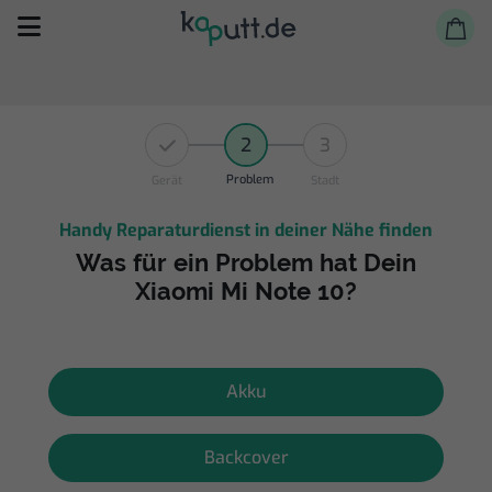
2
3
Problem
Gerät
Stadt
Handy Reparaturdienst in deiner Nähe finden
Selbst reparieren
Was für ein Problem hat Dein
Xiaomi Mi Note 10?
Reparieren lassen
Shop
Akku
Backcover