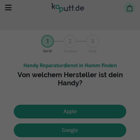
1
2
3
Gerät
Problem
Stadt
Handy Reparaturdienst in Hamm finden
Selbst reparieren
Von welchem Hersteller ist dein
Handy?
Reparieren lassen
Shop
Apple
Google