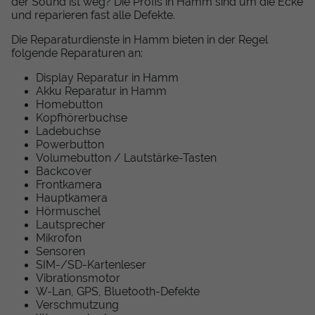
der Sound ist weg? Die Profis in Hamm sind um die Ecke
und reparieren fast alle Defekte.
Die Reparaturdienste in Hamm bieten in der Regel
folgende Reparaturen an:
Display Reparatur in Hamm
Akku Reparatur in Hamm
Homebutton
Kopfhörerbuchse
Ladebuchse
Powerbutton
Volumebutton / Lautstärke-Tasten
Backcover
Frontkamera
Hauptkamera
Hörmuschel
Lautsprecher
Mikrofon
Sensoren
SIM-/SD-Kartenleser
Vibrationsmotor
W-Lan, GPS, Bluetooth-Defekte
Verschmutzung