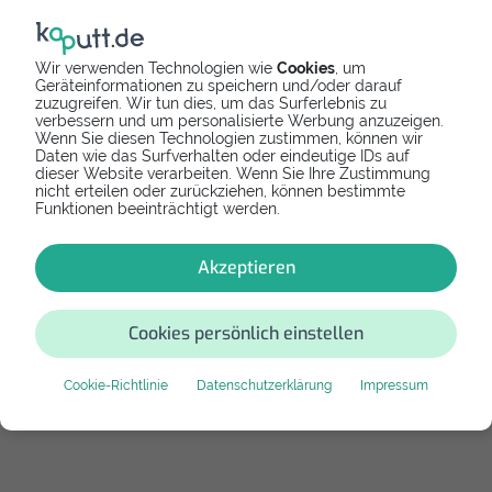
LG
Motorola
Wir verwenden Technologien wie
Cookies
, um
Nokia
Nothing
Geräteinformationen zu speichern und/oder darauf
zuzugreifen. Wir tun dies, um das Surferlebnis zu
verbessern und um personalisierte Werbung anzuzeigen.
Wenn Sie diesen Technologien zustimmen, können wir
Nubia
OnePlus
Daten wie das Surfverhalten oder eindeutige IDs auf
dieser Website verarbeiten. Wenn Sie Ihre Zustimmung
nicht erteilen oder zurückziehen, können bestimmte
OPPO
Realme
Funktionen beeinträchtigt werden.
Akzeptieren
Samsung
Sony
Cookies persönlich einstellen
vivo
Xiaomi
Cookie-Richtlinie
Datenschutzerklärung
Impressum
ZTE