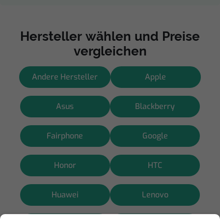
Hersteller wählen und Preise
vergleichen
Andere Hersteller
Apple
Asus
Blackberry
Fairphone
Google
Honor
HTC
Huawei
Lenovo