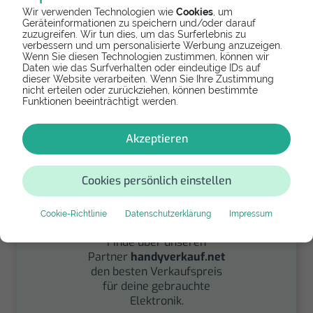
Wir verwenden Technologien wie
Cookies
, um
Geräteinformationen zu speichern und/oder darauf
Spenden
zuzugreifen. Wir tun dies, um das Surferlebnis zu
verbessern und um personalisierte Werbung anzuzeigen.
Wenn Sie diesen Technologien zustimmen, können wir
Spende Dein Gerät über
Daten wie das Surfverhalten oder eindeutige IDs auf
handysfuerdieumwelt.de
dieser Website verarbeiten. Wenn Sie Ihre Zustimmung
für einen guten Zweck.
nicht erteilen oder zurückziehen, können bestimmte
Funktionen beeinträchtigt werden.
Akzeptieren
Cookies persönlich einstellen
Verkaufen
Cookie-Richtlinie
Datenschutzerklärung
Impressum
Finde über unseren
Partner
handyverkauf.net
den besten Verkaufspreis
für deine gebrauchte
Elektronik.