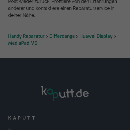
Post wieder zurück. Profitiere von den Erfahrungen
anderer und kontaktiere einen Reparaturservice in
deiner Nähe.
Handy Reparatur
Differdange
Huawei Display
>
>
>
MediaPad M5
KAPUTT