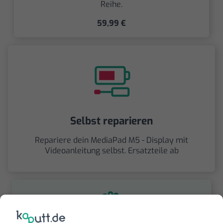
Reihe.
59,99 €
Selbst reparieren
Repariere dein MediaPad M5 - Display mit
Videoanleitung selbst. Ersatzteile ab