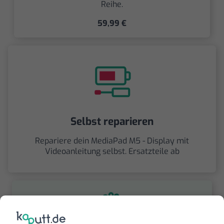
Reihe.
59,99 €
Selbst reparieren
Repariere dein MediaPad M5 - Display mit
Videoanleitung selbst. Ersatzteile ab