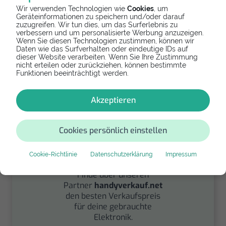
Wir verwenden Technologien wie
Cookies
, um
Geräteinformationen zu speichern und/oder darauf
Spenden
zuzugreifen. Wir tun dies, um das Surferlebnis zu
verbessern und um personalisierte Werbung anzuzeigen.
Wenn Sie diesen Technologien zustimmen, können wir
Spende Dein Gerät über
Daten wie das Surfverhalten oder eindeutige IDs auf
handysfuerdieumwelt.de
dieser Website verarbeiten. Wenn Sie Ihre Zustimmung
für einen guten Zweck.
nicht erteilen oder zurückziehen, können bestimmte
Funktionen beeinträchtigt werden.
Akzeptieren
Cookies persönlich einstellen
Verkaufen
Cookie-Richtlinie
Datenschutzerklärung
Impressum
Finde über unseren
Partner
handyverkauf.net
den besten Verkaufspreis
für deine gebrauchte
Elektronik.