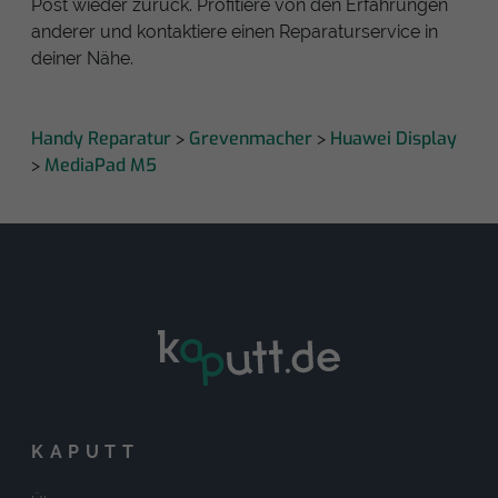
Post wieder zurück. Profitiere von den Erfahrungen
anderer und kontaktiere einen Reparaturservice in
deiner Nähe.
Handy Reparatur
Grevenmacher
Huawei Display
>
>
MediaPad M5
>
KAPUTT