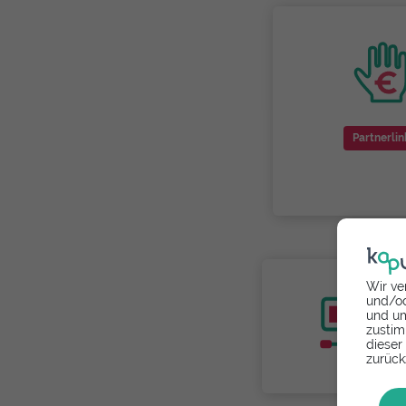
Partnerlin
Wir ve
und/od
und um
zustim
dieser
zurück