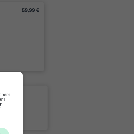
59,99 €
chern
ern
en
f