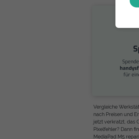
S
Spende
handysf
für ei
Vergleiche Werkstät
nach Preisen und Er
jetzt verkratzt, da
Pixelfehler? Dann f
MediaPad M5 reparie