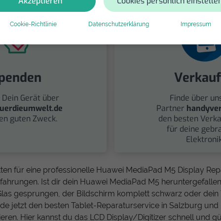
Akzeptieren
Cookies persönlich einstelle
Cookie-Richtlinie
Datenschutzerklärung
Impressum
penden
Verkau
 Dein Gerät über
Finde über un
uerdieumwelt.de
Partner
handyver
nen guten Zweck.
den besten Verka
für deine gebr
Elektronik
ten für eine professionelle Huawei MediaPad M5 Display Rep
fahrungen. Ist dir dein Huawei MediaPad M5 heruntergefallen?
s Glas gesprungen, der Bildschirm komplett schwarz oder dein 
inde jetzt den besten Tablet-Reparaturservice in Salzburg und
ren. Hier kannst du das LCD Display/Digitizer schnell und g