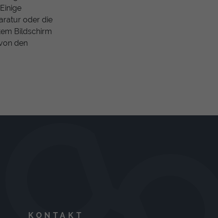
Einige
aratur oder die
tem Bildschirm
e von den
KONTAKT