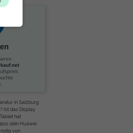
n
fen
seren
kauf.net
ufspreis
auchte
.
aratur in Salzburg
 Ist das Display
Tablet hat
 lass dein Huawei
ünstig von