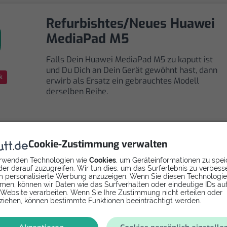
Refurbishtes/Neues Huawei
MediaPad M5
Falls Dein Huawei MediaPad M5 zu kaputt ist
und Du Dich an Dein Gerät gewöhnt hast, dann
k
erwirb als Ersatz ein gebrauchtes Modell
derselben Reihe.
Cookie-Zustimmung verwalten
rwenden Technologien wie
Cookies
, um Geräteinformationen zu spei
Selbst reparieren
er darauf zuzugreifen. Wir tun dies, um das Surferlebnis zu verbess
 personalisierte Werbung anzuzeigen. Wenn Sie diesen Technologi
men, können wir Daten wie das Surfverhalten oder eindeutige IDs au
Repariere dein MediaPad M5 - Display mit
 Website verarbeiten. Wenn Sie Ihre Zustimmung nicht erteilen oder
Videoanleitung selbst. Ersatzteile ab
ziehen, können bestimmte Funktionen beeinträchtigt werden.