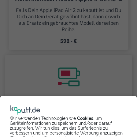
Falls Dein Apple iPad Air 2 zu kaputt ist und Du
Dich an Dein Gerät gewöhnt hast, dann erwirb
als Ersatz ein gebrauchtes Modell derselben
Reihe.
598,- €
Selbst reparieren
Repariere dein iPad Air 2 - Softwarefehler mit
Wir verwenden Technologien wie
Cookies
, um
Videoanleitung selbst. Ersatzteile ab
Geräteinformationen zu speichern und/oder darauf
zuzugreifen. Wir tun dies, um das Surferlebnis zu
verbessern und um personalisierte Werbung anzuzeigen.