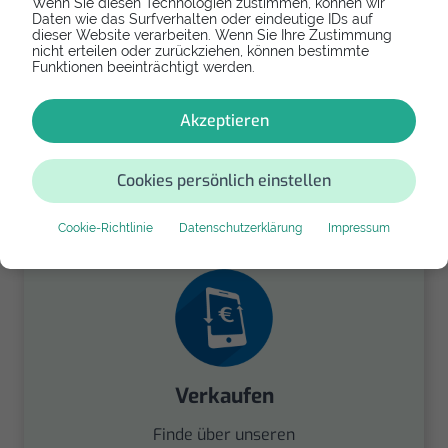
Wenn Sie diesen Technologien zustimmen, können wir
Daten wie das Surfverhalten oder eindeutige IDs auf
dieser Website verarbeiten. Wenn Sie Ihre Zustimmung
nicht erteilen oder zurückziehen, können bestimmte
Funktionen beeinträchtigt werden.
Akzeptieren
Spenden
Spende Dein Gerät über
Cookies persönlich einstellen
handysfuerdieumwelt.de
für einen guten Zweck.
Cookie-Richtlinie
Datenschutzerklärung
Impressum
Verkaufen
Finde über unseren