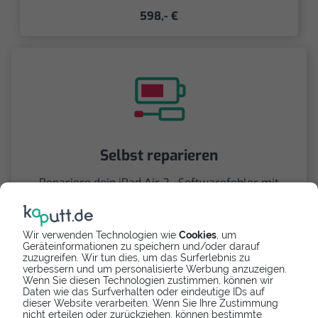
598,- €
Selbst reparieren
Repariere dein iPad Air 2 - Softwarefehler mit
Videoanleitung selbst. Ersatzteile ab
Wir verwenden Technologien wie
Cookies
, um
Geräteinformationen zu speichern und/oder darauf
zuzugreifen. Wir tun dies, um das Surferlebnis zu
verbessern und um personalisierte Werbung anzuzeigen.
Wenn Sie diesen Technologien zustimmen, können wir
Daten wie das Surfverhalten oder eindeutige IDs auf
dieser Website verarbeiten. Wenn Sie Ihre Zustimmung
nicht erteilen oder zurückziehen, können bestimmte