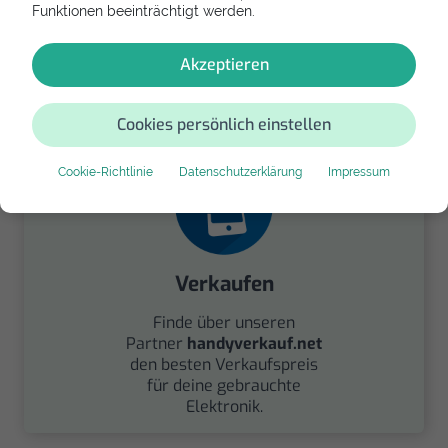
Funktionen beeinträchtigt werden.
Spenden
Spende Dein Gerät über
Akzeptieren
handysfuerdieumwelt.de
für einen guten Zweck.
Cookies persönlich einstellen
Cookie-Richtlinie
Datenschutzerklärung
Impressum
Verkaufen
Finde über unseren
Partner
handyverkauf.net
den besten Verkaufspreis
für deine gebrauchte
Elektronik.