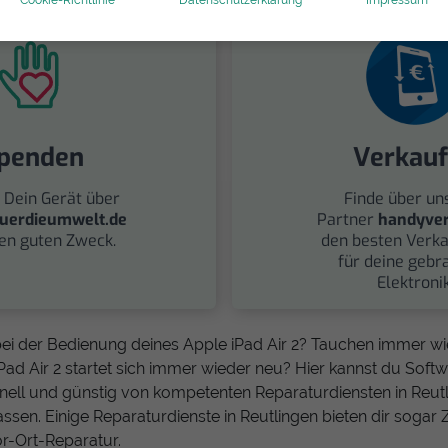
penden
Verkau
 Dein Gerät über
Finde über un
uerdieumwelt.de
Partner
handyver
nen guten Zweck.
den besten Verka
für deine gebr
Elektronik
ei der Bedienung deines Apple iPad Air 2? Tauchen immer w
Pad Air 2 startet sich immer wieder neu? Hier kannst du Soft
hnell und günstig von kompetenten Reparaturdiensten in Reu
ssen. Einige Reparaturdienste in Reutlingen bieten dir sogar 
r-Ort-Reparatur.