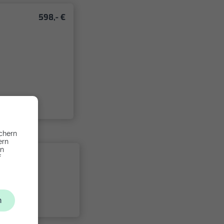
598,- €
chern
ern
en
f
n