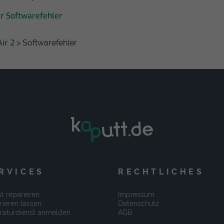
ir Softwarefehler
Air 2
> Softwarefehler
RVICES
RECHTLICHES
t reparieren
Impressum
rieren lassen
Datenschutz
raturdienst anmelden
AGB