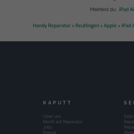
iPad A
Meintest du:
Handy Reparatur
Reutlingen
Apple
iPad 
>
>
>
KAPUTT
SE
Über uns
Selbs
Recht auf Reparatur
Repa
Jobs
Repa
Presse
Shop