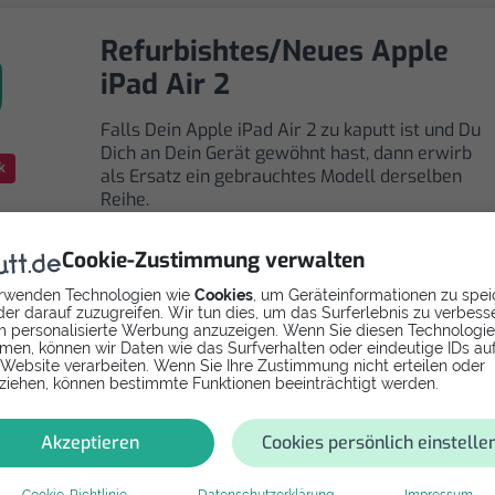
Refurbishtes/Neues Apple
iPad Air 2
Falls Dein Apple iPad Air 2 zu kaputt ist und Du
Dich an Dein Gerät gewöhnt hast, dann erwirb
k
als Ersatz ein gebrauchtes Modell derselben
Reihe.
Cookie-Zustimmung verwalten
rwenden Technologien wie
Cookies
, um Geräteinformationen zu spei
er darauf zuzugreifen. Wir tun dies, um das Surferlebnis zu verbess
 personalisierte Werbung anzuzeigen. Wenn Sie diesen Technologi
men, können wir Daten wie das Surfverhalten oder eindeutige IDs au
Selbst reparieren
 Website verarbeiten. Wenn Sie Ihre Zustimmung nicht erteilen oder
ziehen, können bestimmte Funktionen beeinträchtigt werden.
Repariere dein iPad Air 2 - Softwarefehler mit
Videoanleitung selbst. Ersatzteile ab
Akzeptieren
Cookies persönlich einstelle
Cookie-Richtlinie
Datenschutzerklärung
Impressum