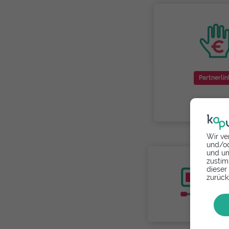
Partnerlin
Wir ve
und/od
und um
zustim
dieser
zurück