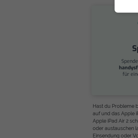
S
Spende
handysf
für ei
Hast du Probleme b
auf und das Apple i
Apple iPad Air 2 sc
oder austauschen la
Einsendung oder Vo