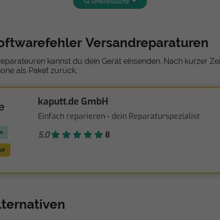
Umkreissuche
Softwarefehler Versandreparaturen
eparateuren kannst du dein Gerät einsenden. Nach kurzer Zeit
one als Paket zurück.
kaputt.de GmbH
Einfach reparieren - dein Reparaturspezialist
n
5,0
8
ur
lternativen