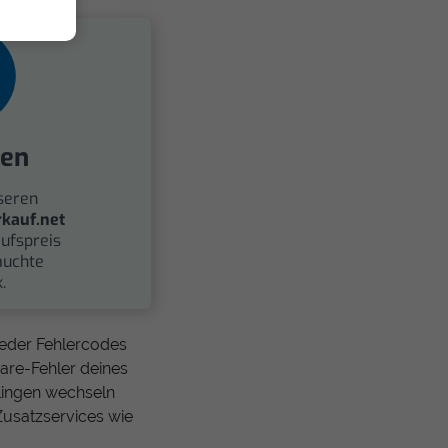
fen
seren
kauf.net
ufspreis
auchte
.
ieder Fehlercodes
ware-Fehler deines
tlingen wechseln
Zusatzservices wie