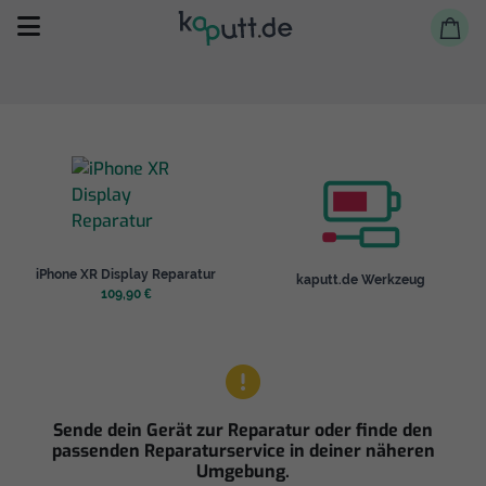
Selbst reparieren
iPhone XR Display Reparatur
kaputt.de Werkzeug
Reparieren lassen
109,90 €
Shop
Sende dein Gerät zur Reparatur oder finde den
passenden Reparaturservice in deiner näheren
Umgebung.