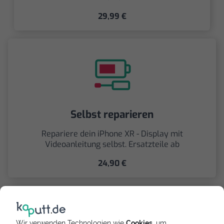
29,99 €
Selbst reparieren
Repariere dein iPhone XR - Display mit
Videoanleitung selbst. Ersatzteile ab
24,90 €
Wir verwenden Technologien wie
Cookies
, um