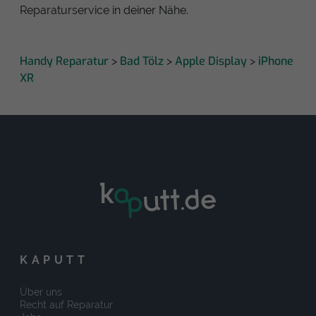
Reparaturservice in deiner Nähe.
Handy Reparatur
Bad Tölz
Apple Display
iPhone
>
>
>
XR
KAPUTT
Über uns
Recht auf Reparatur