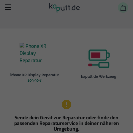
Selbst reparieren
iPhone XR Display Reparatur
kaputt.de Werkzeug
Reparieren lassen
109,90 €
Shop
Sende dein Gerät zur Reparatur oder finde den
passenden Reparaturservice in deiner näheren
Umgebung.