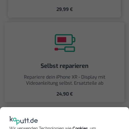
29,99 €
Selbst reparieren
Repariere dein iPhone XR - Display mit
Videoanleitung selbst. Ersatzteile ab
24,90 €
Wir verwenden Technologien wie
Cookies
, um