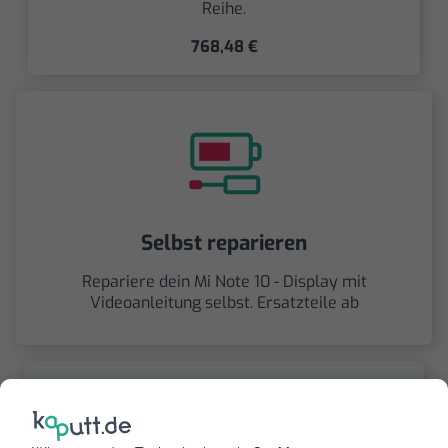
Reihe.
768,48 €
Selbst reparieren
Repariere dein Mi Note 10 - Display mit
Videoanleitung selbst. Ersatzteile ab