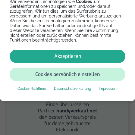
Wir verwenden Technologien wie
Cookies
, um
Geräteinformationen zu speichern und/oder darauf
zuzugreifen. Wir tun dies, um das Surferlebnis zu
Spenden
verbessern und um personalisierte Werbung anzuzeigen.
Wenn Sie diesen Technologien zustimmen, können wir
Daten wie das Surfverhalten oder eindeutige IDs auf
Spende Dein Gerät über
dieser Website verarbeiten. Wenn Sie Ihre Zustimmung
handysfuerdieumwelt.de
nicht erteilen oder zurückziehen, können bestimmte
für einen guten Zweck.
Funktionen beeinträchtigt werden.
Akzeptieren
Cookies persönlich einstellen
Cookie-Richtlinie
Datenschutzerklärung
Impressum
Verkaufen
Finde über unseren
Partner
handyverkauf.net
den besten Verkaufspreis
für deine gebrauchte
Elektronik.