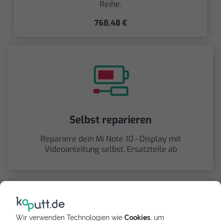
Reihe.
768,48 €
Selbst reparieren
Repariere dein Mi Note 10 - Display mit
Videoanleitung selbst. Ersatzteile ab
Wir verwenden Technologien wie
Cookies
, um