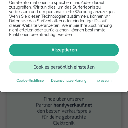
Geräteinformationen zu speichern und/oder darauf
zuzugreifen. Wir tun dies, um das Surferlebnis zu
verbessern und um personalisierte Werbung anzuzeigen.
Spenden
Wenn Sie diesen Technologien zustimmen, können wir
Daten wie das Surfverhalten oder eindeutige IDs auf
Spende Dein Gerät über
dieser Website verarbeiten. Wenn Sie Ihre Zustimmung
nicht erteilen oder zurückziehen, können bestimmte
handysfuerdieumwelt.de
Funktionen beeinträchtigt werden.
für einen guten Zweck.
Akzeptieren
Cookies persönlich einstellen
Cookie-Richtlinie
Datenschutzerklärung
Impressum
Verkaufen
Finde über unseren
Partner
handyverkauf.net
den besten Verkaufspreis
für deine gebrauchte
Elektronik.