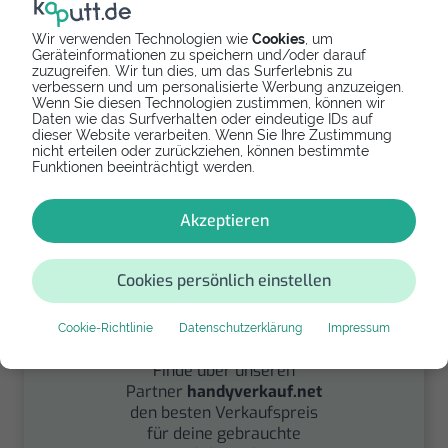
Wir verwenden Technologien wie
Cookies
, um
Geräteinformationen zu speichern und/oder darauf
Spenden
zuzugreifen. Wir tun dies, um das Surferlebnis zu
verbessern und um personalisierte Werbung anzuzeigen.
Wenn Sie diesen Technologien zustimmen, können wir
Spende Dein Gerät über
Daten wie das Surfverhalten oder eindeutige IDs auf
handysfuerdieumwelt.de
dieser Website verarbeiten. Wenn Sie Ihre Zustimmung
für einen guten Zweck.
nicht erteilen oder zurückziehen, können bestimmte
Funktionen beeinträchtigt werden.
Akzeptieren
Cookies persönlich einstellen
Verkaufen
Cookie-Richtlinie
Datenschutzerklärung
Impressum
Finde über unseren
Partner
handyverkauf.net
den besten Verkaufspreis
für deine gebrauchte