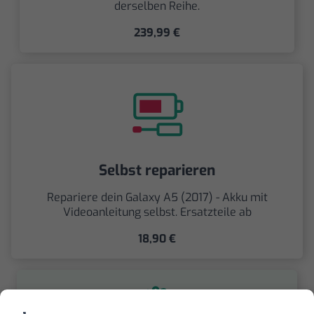
derselben Reihe.
239,99 €
Selbst reparieren
Repariere dein Galaxy A5 (2017) - Akku mit
Videoanleitung selbst. Ersatzteile ab
18,90 €