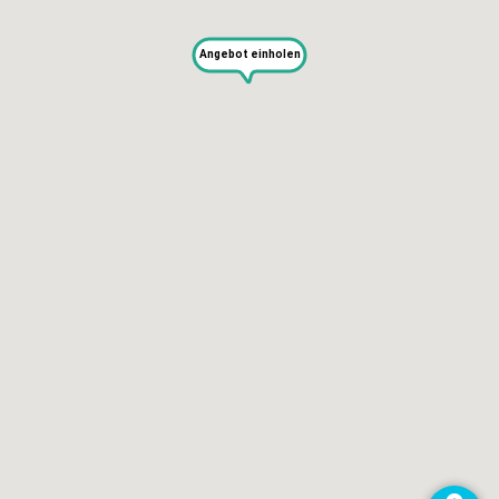
Angebot einholen
SERVICES
Selbst reparieren
Reparieren lassen
Reparaturdienst anmelden
Shop
Hilfe & Support
RECHTLICHES
Impressum
Datenschutz
AGB
KONTAKT
impressum@kaputt.de