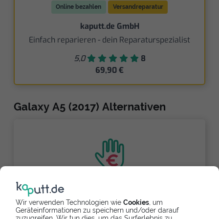
Online bezahlen
Versandreparatur
kaputt.de GmbH
Einfach reparieren - dein Reparaturspezialist
5,0
8
69,90 €
Galaxy A5 (2017) Alternativen
Partnerlink
Wir verwenden Technologien wie
Cookies
, um
Geräteinformationen zu speichern und/oder darauf
zuzugreifen. Wir tun dies, um das Surferlebnis zu