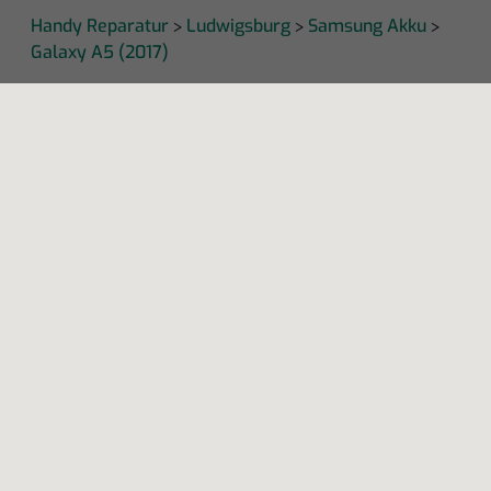
Handy Reparatur
Ludwigsburg
Samsung Akku
>
>
>
Galaxy A5 (2017)
KAPUTT
Über uns
Recht auf Reparatur
Jobs
Presse
Newsletter
Blog