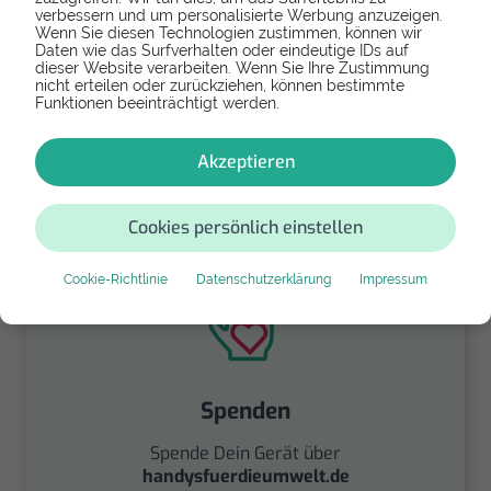
verbessern und um personalisierte Werbung anzuzeigen.
Refurbishtes/Neues Samsung Galaxy
Wenn Sie diesen Technologien zustimmen, können wir
Daten wie das Surfverhalten oder eindeutige IDs auf
A5 (2017)
dieser Website verarbeiten. Wenn Sie Ihre Zustimmung
nicht erteilen oder zurückziehen, können bestimmte
Falls Dein Samsung Galaxy A5 (2017) zu kaputt
Funktionen beeinträchtigt werden.
ist und Du Dich an Dein Gerät gewöhnt hast, dann
erwirb als Ersatz ein gebrauchtes Modell
Akzeptieren
derselben Reihe.
239,99 €
Cookies persönlich einstellen
Cookie-Richtlinie
Datenschutzerklärung
Impressum
Spenden
Spende Dein Gerät über
handysfuerdieumwelt.de